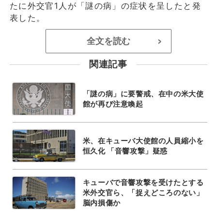
たに外交官1人が「謎の病」の症状を呈したと発
表した。
全文を読む
>
関連記事
「謎の病」に要警戒、在中の米大使
館が再び注意喚起
米、在キューバ大使館の人員縮小を
恒久化 「音響攻撃」疑惑
キューバで音響攻撃を受けたとする
米外交官ら、「捉えどころのない」
脳内損傷か