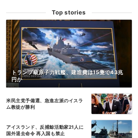
Top stories
トランプ級原子力戦艦、建造費は15隻で43兆
円か
米民主党予備選、急進左派のイスラ
ム教徒が勝利
アイスランド、反捕鯨活動家21人に
国外退去命令 再入国も禁止