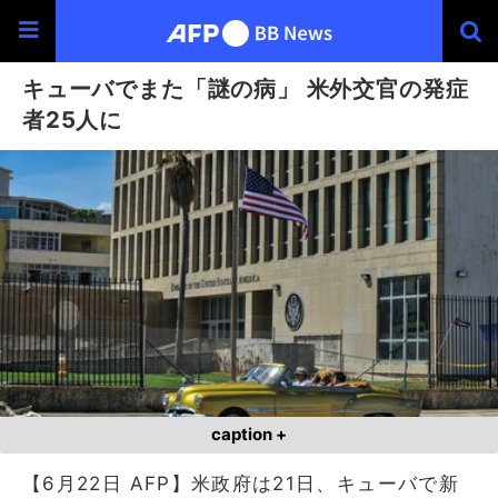
キューバでまた「謎の病」 米外交官の発症
者25人に
caption +
【6月22日 AFP】米政府は21日、キューバで新