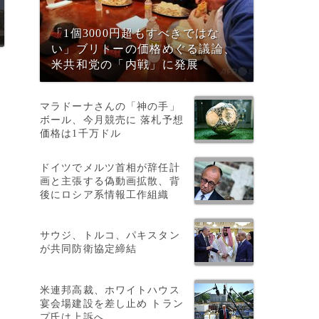
「1個3000円超もすべきではな
い」ブリトーの価格めぐる議論、
米共和党の「内戦」に発展
マラドーナさんの「神の手」
ボール、今月競売に 落札予想
価格は1千万ドル
ドイツでメルツ首相が辞任計
画と主張する偽動画拡散、背
後にロシア系情報工作組織
噴
で
サウジ、トルコ、パキスタン
が共同防衛協定締結
米連邦高裁、ホワイトハウス
宴会場建設を差し止め トラン
プ氏は上訴へ