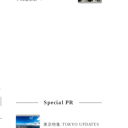
>
Special PR
東京特集:TOKYO UPDATES