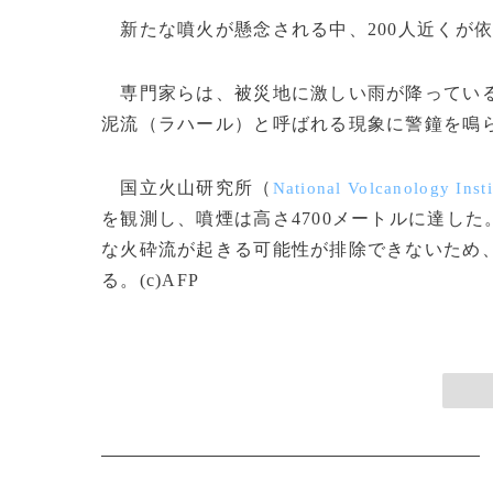
新たな噴火が懸念される中、200人近くが
専門家らは、被災地に激しい雨が降っている
泥流（ラハール）と呼ばれる現象に警鐘を鳴
国立火山研究所（
National Volcanology Insti
を観測し、噴煙は高さ4700メートルに達し
な火砕流が起きる可能性が排除できないため
る。(c)AFP