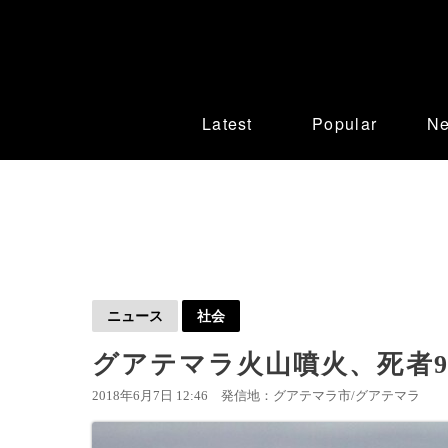
Latest
Popular
N
ニュース
社会
グアテマラ火山噴火、死者99
2018年6月7日 12:46
発信地：グアテマラ市/グアテマラ