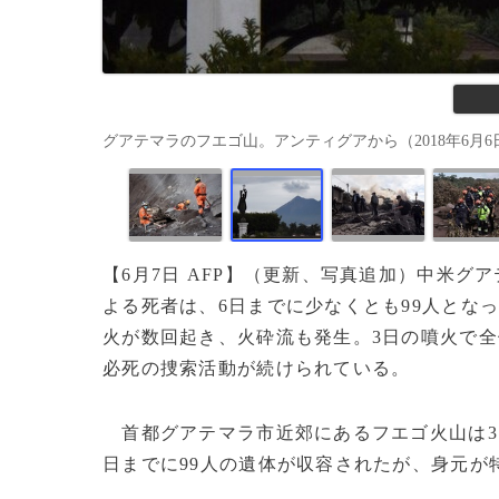
グアテマラのフエゴ山。アンティグアから（2018年6月6日撮影）。
【6月7日 AFP】（更新、写真追加）中米グ
よる死者は、6日までに少なくとも99人とな
火が数回起き、火砕流も発生。3日の噴火で
必死の捜索活動が続けられている。
首都グアテマラ市近郊にあるフエゴ火山は3
日までに99人の遺体が収容されたが、身元が