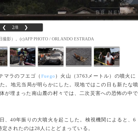
❮
2/8
❯
(c)AFP PHOTO / ORLANDO ESTRADA
アテマラのフエゴ（
）火山（3763メートル）の噴火に
Fuego
った。地元当局が明らかにした。現地ではこの日も新たな
全体が埋まった南山麓の村々では、二次災害への恐怖の中
日、40年振りの大噴火を起こした。検視機関によると、6
特定されたのは28人にとどまっている。