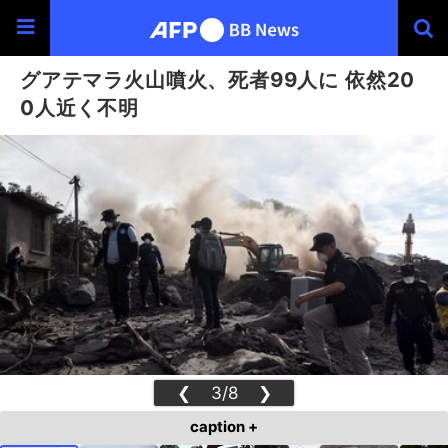
グアテマラ火山噴火、死者99人に 依然20
0人近く不明
❮
3/8
❯
caption +