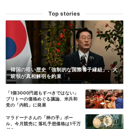
Top stories
韓国の暗い歴史「強制的な国際養子縁組」、大
統領が真相解明を約束
「1個3000円超もすべきではない」
ブリトーの価格めぐる議論、米共和
党の「内戦」に発展
マラドーナさんの「神の手」ボー
ル、今月競売に 落札予想価格は1千万