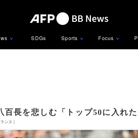
ews
SDGs
Sports
Focus
P
∨
∨
∨
八百長を悲しむ「トップ50に入れた
フランス
]