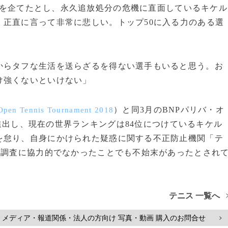
作を企てたとし、永久追放処分の危機に直面しているキケル
正直に言って非常に悲しい。トップ50に入る力のある選
からタフな生活を送らざるを得ない選手もいると思う。お
け強くないといけない」
）と同3月のBNPパリバ・オ
 Open Tennis Tournament 2018
進出し、現在の世界ランキングは84位につけているキケル
を怠り、自身にかけられた疑惑に関する不正防止機関「テ
の調査に協力的でなかったことでも不始末があったとされ
テニス 一覧へ
メディア・報道関係・法人の方向け 写真・動画 購入のお問合せ
>