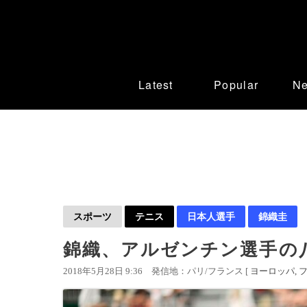
Latest
Popular
N
スポーツ
テニス
日本人選手
錦織圭
錦織、アルゼンチン選手の
2018年5月28日 9:36
発信地：パリ/フランス [
ヨーロッパ