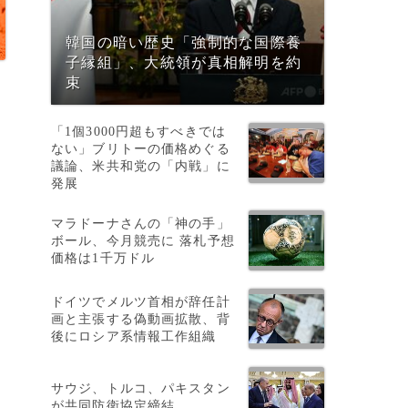
韓国の暗い歴史「強制的な国際養
子縁組」、大統領が真相解明を約
束
「1個3000円超もすべきでは
ない」ブリトーの価格めぐる
議論、米共和党の「内戦」に
発展
マラドーナさんの「神の手」
ボール、今月競売に 落札予想
価格は1千万ドル
・
ドイツでメルツ首相が辞任計
画と主張する偽動画拡散、背
後にロシア系情報工作組織
サウジ、トルコ、パキスタン
が共同防衛協定締結