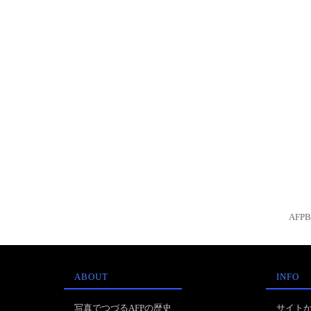
AFP
ABOUT
INFO
写真でつづるAFPの歴史
サイト