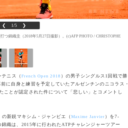
❮
1/5
❯
2018年5月27日撮影）。(c)AFP PHOTO / CHRISTOPHE
プンテニス（
）の男子シングルス1回戦で勝
French Open 2018
幕前に自身と練習を予定していたアルゼンチンのニコラス
たことが認定された件について「悲しい」とコメントし
の新鋭マキシム・ジャンビエ（
）を7-
Maxime Janvier
ードの錦織は、2015年に行われたATPチャレンジャーツアー