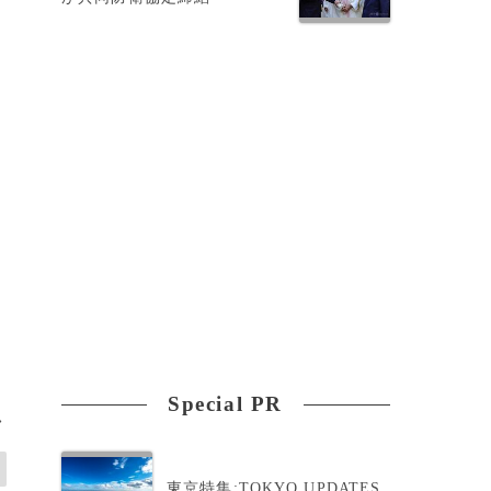
て
Special PR
>
東京特集:TOKYO UPDATES