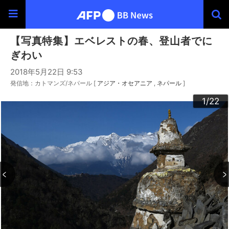
【写真特集】エベレストの春、登山者でに
ぎわい
2018年5月22日 9:53
発信地：カトマンズ/ネパール [
アジア・オセアニア
ネパール
]
20
22
10
13
14
16
19
12
15
17
18
21
11
3
4
6
9
2
5
7
8
1
/22
/22
/22
/22
/22
/22
/22
/22
/22
/22
/22
/22
/22
/22
/22
/22
/22
/22
/22
/22
/22
/22