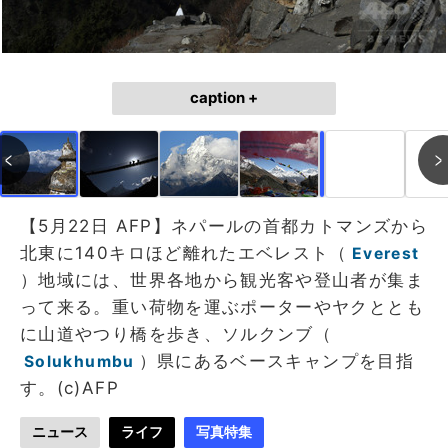
caption +
作成中
画像作成中
【5月22日 AFP】ネパールの首都カトマンズから
北東に140キロほど離れたエベレスト（
Everest
）地域には、世界各地から観光客や登山者が集ま
って来る。重い荷物を運ぶポーターやヤクととも
に山道やつり橋を歩き、ソルクンブ（
）県にあるベースキャンプを目指
Solukhumbu
す。(c)AFP
ニュース
ライフ
写真特集