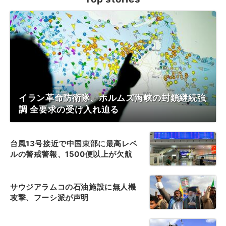
イラン革命防衛隊、ホルムズ海峡の封鎖継続強
調 全要求の受け入れ迫る
台風13号接近で中国東部に最高レベ
ルの警戒警報、1500便以上が欠航
サウジアラムコの石油施設に無人機
攻撃、フーシ派が声明