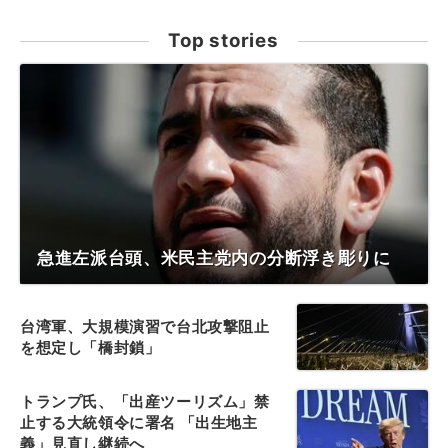
Top stories
急進左派台頭、米民主党内の分断浮き彫りに
台湾軍、大規模演習で台北攻撃阻止
を想定し「橋封鎖」
トランプ氏、「出産ツーリズム」禁
止する大統領令に署名 「出生地主
義」見直し継続へ