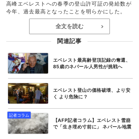
高峰エベレストへの春季の登山許可証の発給数が
今年、過去最高となったことを明らかにした。
全文を読む
>
関連記事
エベレスト最高齢登頂記録の奪還、
85歳のネパール人男性が挑戦へ
エベレスト登山の価格破壊、より安
く より危険に？
【AFP記者コラム】エベレスト雪崩
で「生き埋め寸前に」 ネパール地震