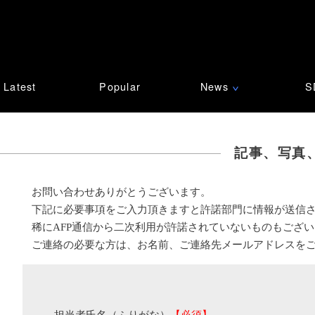
Latest
Popular
News
S
∨
記事、写真
お問い合わせありがとうございます。
下記に必要事項をご入力頂きますと許諾部門に情報が送信
稀にAFP通信から二次利用が許諾されていないものもござ
ご連絡の必要な方は、お名前、ご連絡先メールアドレスを