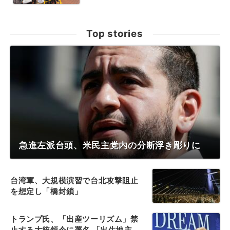
Top stories
急進左派台頭、米民主党内の分断浮き彫りに
台湾軍、大規模演習で台北攻撃阻止
を想定し「橋封鎖」
トランプ氏、「出産ツーリズム」禁
止する大統領令に署名 「出生地主