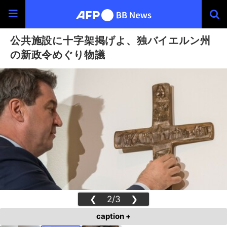
公共施設に十字架掲げよ、独バイエルン州
の新政令めぐり物議
❮
2/3
❯
caption +