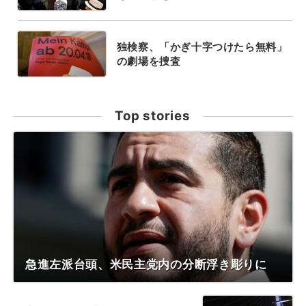
独検察、「かぎ十字つけたら無料」
の劇場を捜査
Top stories
急進左派台頭、米民主党内の分断浮き彫りに