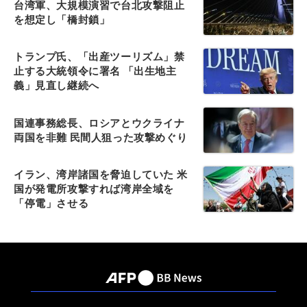
台湾軍、大規模演習で台北攻撃阻止
を想定し「橋封鎖」
トランプ氏、「出産ツーリズム」禁
止する大統領令に署名 「出生地主
義」見直し継続へ
国連事務総長、ロシアとウクライナ
両国を非難 民間人狙った攻撃めぐり
イラン、湾岸諸国を脅迫していた 米
国が発電所攻撃すれば湾岸全域を
「停電」させる