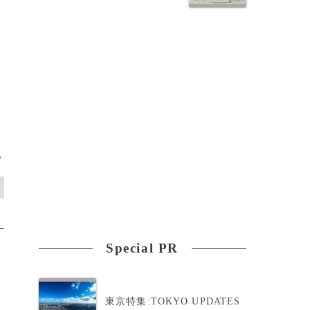
>
Special PR
東京特集:TOKYO UPDATES