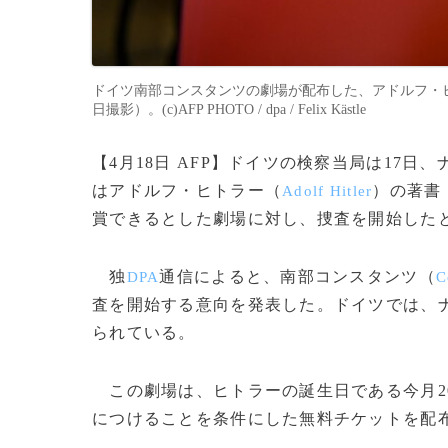
ドイツ南部コンスタンツの劇場が配布した、アドルフ・ヒ
日撮影）。(c)AFP PHOTO / dpa / Felix Kästle
【4月18日 AFP】ドイツの検察当局は17日
はアドルフ・ヒトラー（
）の著書
Adolf Hitler
賞できるとした劇場に対し、捜査を開始した
独
通信によると、南部コンスタンツ（
DPA
C
査を開始する意向を発表した。ドイツでは、
られている。
この劇場は、ヒトラーの誕生日である今月2
につけることを条件にした無料チケットを配