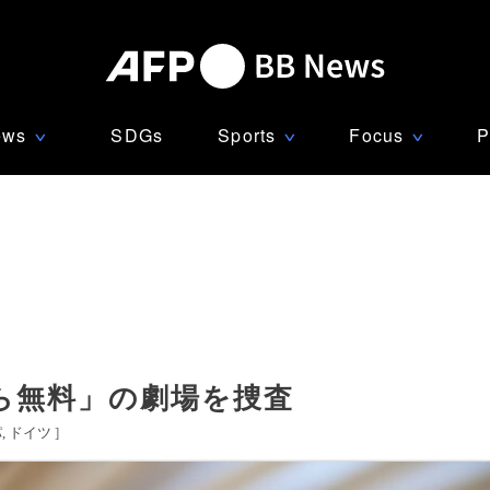
ews
SDGs
Sports
Focus
P
∨
∨
∨
ら無料」の劇場を捜査
パ
ドイツ
]