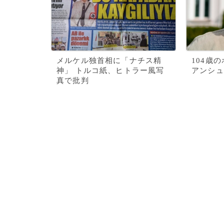
メルケル独首相に「ナチス精
104歳
神」 トルコ紙、ヒトラー風写
アンシュ
真で批判