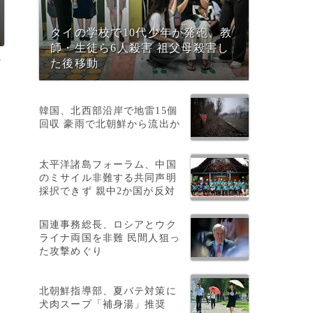
タイの学校で10代少年が発砲、教
師・生徒ら6人殺害 祖父母殺害し
7
た後移動
韓国、北西部沿岸で地雷15個
回収 豪雨で北朝鮮から流出か
鑑
太平洋諸島フォーラム、中国
のミサイル非難する共同声明
採択できず 親中2か国が反対
国連事務総長、ロシアとウク
ライナ両国を非難 民間人狙っ
た攻撃めぐり
北朝鮮指導部、夏バテ対策に
犬肉スープ「補身湯」推奨