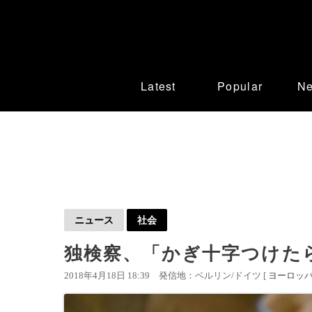
Latest
Popular
N
ニュース
社会
独検察、「かぎ十字つけた
2018年4月18日 18:39
発信地：ベルリン/ドイツ [
ヨーロッ