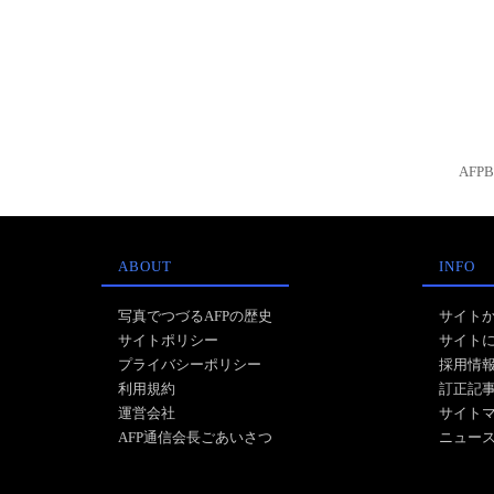
AFP
ABOUT
INFO
写真でつづるAFPの歴史
サイト
サイトポリシー
サイト
プライバシーポリシー
採用情
利用規約
訂正記
運営会社
サイト
AFP通信会長ごあいさつ
ニュー