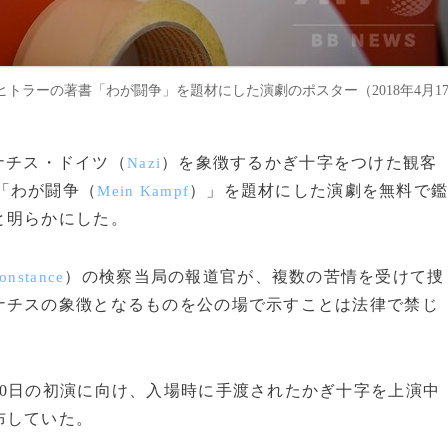
トラーの著書「わが闘争」を題材にした演劇のポスター（2018年4月1
、ナチス・ドイツ（
）を象徴するかぎ十字をつけた観客
Nazi
「わが闘争（
）」を題材にした演劇を無料で
Mein Kampf
と明らかにした。
）の検察当局の報道官が、複数の苦情を受けて捜
onstance
ナチスの象徴となるものを公の場で示すことは法律で禁じ
0日の初演に向け、入場時に手渡されたかぎ十字を上演中
布していた。