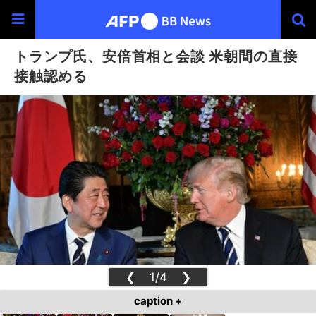
トランプ氏、安倍首相と会談 米朝間の直接
接触認める
❮
1/4
❯
caption +