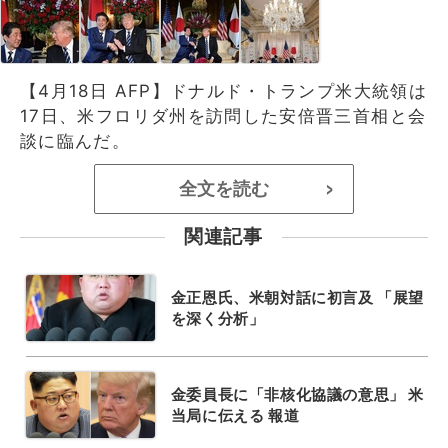
【4月18日 AFP】ドナルド・トランプ米大統領は
17日、米フロリダ州を訪問した安倍晋三首相と会
談に臨んだ。
全文を読む
>
関連記事
金正恩氏、米朝対話に初言及 「展望
を深く分析」
金委員長に「非核化協議の意思」 米
当局に伝える 報道