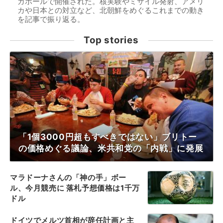
ガポールで開催された。核実験やミサイル発射、アメリ
カや日本との対立など、北朝鮮をめぐるこれまでの動き
を記事で振り返る。
Top stories
「1個3000円超もすべきではない」ブリトー
の価格めぐる議論、米共和党の「内戦」に発展
マラドーナさんの「神の手」ボー
ル、今月競売に 落札予想価格は1千万
ドル
ドイツでメルツ首相が辞任計画と主