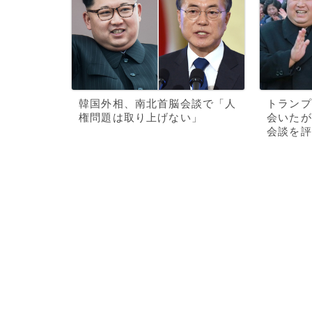
韓国外相、南北首脳会談で「人
トランプ
権問題は取り上げない」
会いたが
会談を評