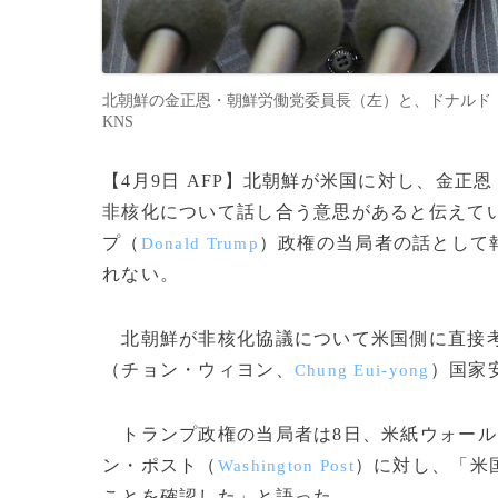
北朝鮮の金正恩・朝鮮労働党委員長（左）と、ドナルド・トランプ米
KNS
【4月9日 AFP】北朝鮮が米国に対し、金正
非核化について話し合う意思があると伝えて
プ（
）政権の当局者の話として
Donald Trump
れない。
北朝鮮が非核化協議について米国側に直接考
（チョン・ウィヨン、
）国家
Chung Eui-yong
トランプ政権の当局者は8日、米紙ウォール
ン・ポスト（
）に対し、「米
Washington Post
ことを確認した」と語った。