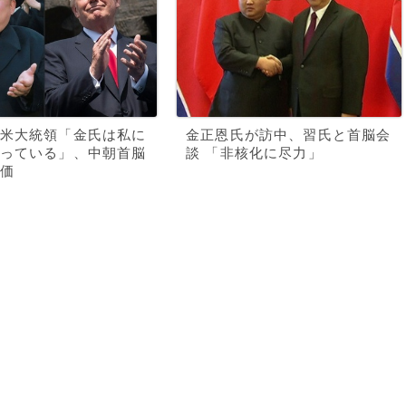
米大統領「金氏は私に
金正恩氏が訪中、習氏と首脳会
っている」、中朝首脳
談 「非核化に尽力」
価