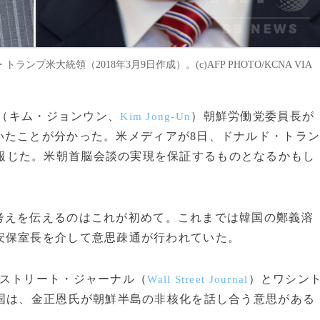
大統領（2018年3月9日作成）。(c)AFP PHOTO/KCNA VIA
恩（キム・ジョンウン、
）朝鮮労働党委員長が
Kim Jong-Un
いたことが分かった。米メディアが8日、ドナルド・トラ
報じた。米朝首脳会談の実現を保証するものとなるかもし
えを伝えるのはこれが初めて。これまでは韓国の鄭義溶
安保室長を介して意思疎通が行われていた。
ストリート・ジャーナル（
）とワシン
Wall Street Journal
国は、金正恩氏が朝鮮半島の非核化を話し合う意思がある