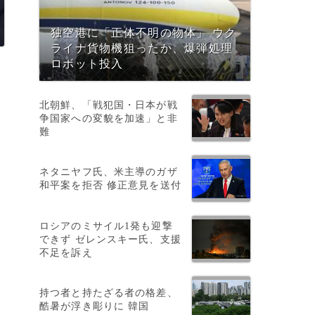
独空港に「正体不明の物体」 ウク
ライナ貨物機狙ったか、爆弾処理
ロボット投入
北朝鮮、「戦犯国・日本が戦
争国家への変貌を加速」と非
難
ン
ネタニヤフ氏、米主導のガザ
和平案を拒否 修正意見を送付
ロシアのミサイル1発も迎撃
できず ゼレンスキー氏、支援
不足を訴え
ト
持つ者と持たざる者の格差、
酷暑が浮き彫りに 韓国