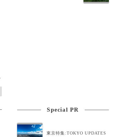
発
>
Special PR
東京特集:TOKYO UPDATES