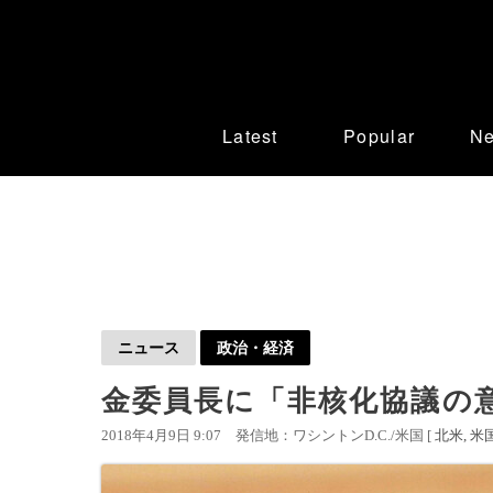
Latest
Popular
N
ニュース
政治・経済
金委員長に「非核化協議の意
2018年4月9日 9:07
発信地：ワシントンD.C./米国 [
北米
米