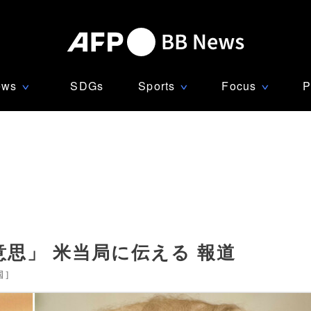
ews
SDGs
Sports
Focus
P
∨
∨
∨
思」 米当局に伝える 報道
国
]