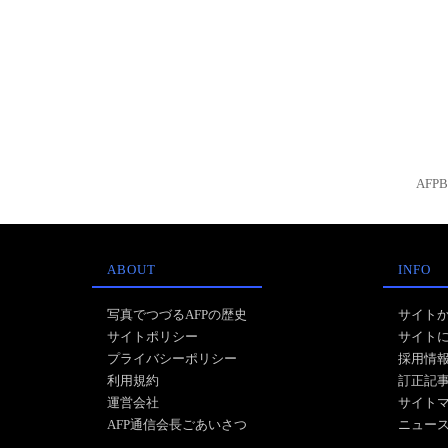
AFP
ABOUT
INFO
写真でつづるAFPの歴史
サイト
サイトポリシー
サイト
プライバシーポリシー
採用情
利用規約
訂正記
運営会社
サイト
AFP通信会長ごあいさつ
ニュー