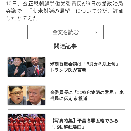
10日、金正恩朝鮮労働党委員長が9日の党政治局
会議で、「朝米対話の展望」について分析、評価
したと伝えた。
全文を読む
>
関連記事
米朝首脳会談は「5月か6月上旬」
トランプ氏が言明
金委員長に「非核化協議の意思」 米
当局に伝える 報道
【写真特集】平昌冬季五輪でみる
「北朝鮮狂騒曲」