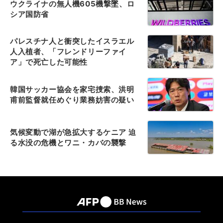
ウクライナの無人機605機撃墜、ロ
シア国防省
パレスチナ人と衝突したイスラエル
人入植者、「フレンドリーファイ
ア」で死亡した可能性
韓国サッカー協会を家宅捜索、洪明
甫前監督就任めぐり業務妨害の疑い
気候変動で湖が急拡大するケニア 迫
る水没の危機とワニ・カバの襲撃