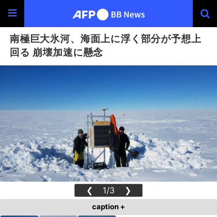
南極巨大氷河、海面上に浮く部分が予想上
回る 崩壊加速に懸念
❮
1/3
❯
caption +