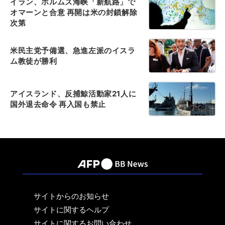
イラン、ホルムズ海峡「新航路」で
オマーンと合意 再開は米の封鎖解除
次第
米民主党予備選、急進左派のイスラ
ム教徒が勝利
アイスランド、反捕鯨活動家21人に
国外退去命令 再入国も禁止
サイトからのお知らせ
サイトに関するヘルプ
サイトに関するお問い合わせ