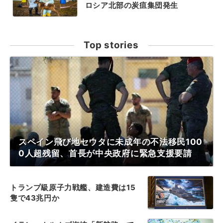
ロシア北部の炭疽集団発生
Top stories
スペイン飛び地セウタに未成年の不法移民100
0人超残留、首長が中央政府に緊急支援要請
トランプ級原子力戦艦、建造費は15
隻で43兆円か