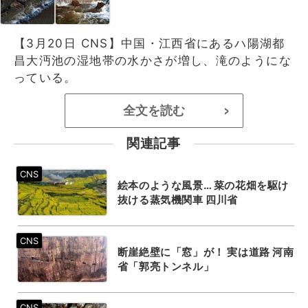
【3月20日 CNS】中国・江西省にあるハ陽湖都
昌大沔池の湿地帯の水かさが増し、滝のようにな
っている。
全文を読む
>
関連記事
絵本のような風景… 菜の花畑を駆け
抜ける蒸気機関車 四川省
断崖絶壁に「窓」が！ 実は道路 河南
省「郭亮トンネル」