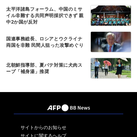
太平洋諸島フォーラム、中国のミサ
イル非難する共同声明採択できず 親
中2か国が反対
国連事務総長、ロシアとウクライナ
両国を非難 民間人狙った攻撃めぐり
北朝鮮指導部、夏バテ対策に犬肉ス
ープ「補身湯」推奨
サイトからのお知らせ
サイトに関するヘルプ