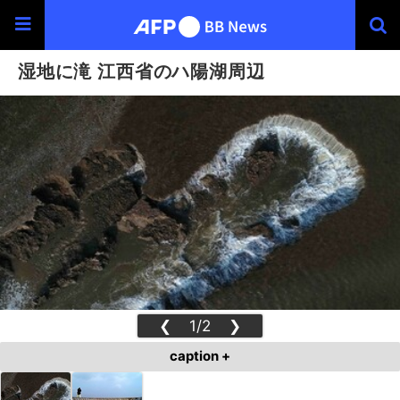
湿地に滝 江西省のハ陽湖周辺
❮
1/2
❯
caption +