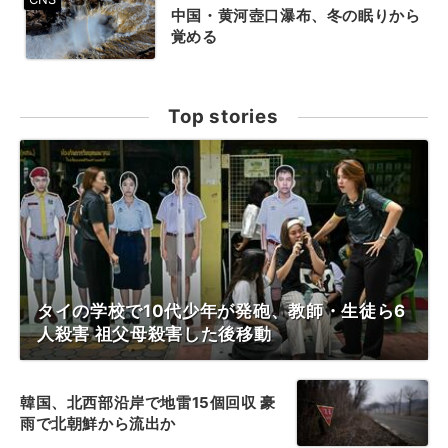
中国・黄河壺口瀑布、冬の眠りから
覚める
Top stories
タイの学校で10代少年が発砲、教師・生徒ら6
人殺害 祖父母殺害した後移動
韓国、北西部沿岸で地雷15個回収 豪
雨で北朝鮮から流出か