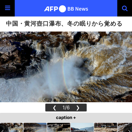
中国・黄河壺口瀑布、冬の眠りから覚める
❮
1/6
❯
caption +