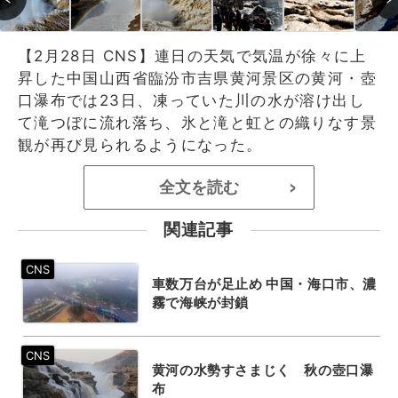
【2月28日 CNS】連日の天気で気温が徐々に上
昇した中国山西省臨汾市吉県黄河景区の黄河・壺
口瀑布では23日、凍っていた川の水が溶け出し
て滝つぼに流れ落ち、氷と滝と虹との織りなす景
観が再び見られるようになった。
全文を読む
>
関連記事
車数万台が足止め 中国・海口市、濃
霧で海峡が封鎖
黄河の水勢すさまじく 秋の壺口瀑
布