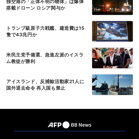
独空港の「正体不明の物体」は爆弾
搭載ドローン ロシア関与か
トランプ級原子力戦艦、建造費は15
隻で43兆円か
米民主党予備選、急進左派のイスラ
ム教徒が勝利
アイスランド、反捕鯨活動家21人に
国外退去命令 再入国も禁止