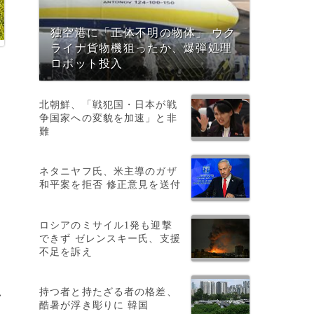
独空港に「正体不明の物体」 ウク
ライナ貨物機狙ったか、爆弾処理
ロボット投入
北朝鮮、「戦犯国・日本が戦
争国家への変貌を加速」と非
難
ネタニヤフ氏、米主導のガザ
和平案を拒否 修正意見を送付
ロシアのミサイル1発も迎撃
できず ゼレンスキー氏、支援
不足を訴え
持つ者と持たざる者の格差、
>
酷暑が浮き彫りに 韓国