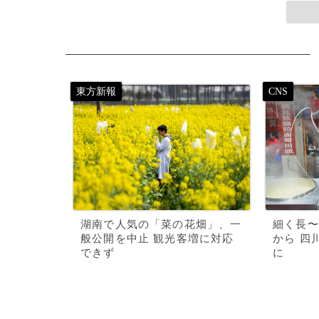
湖南で人気の「菜の花畑」、一
細く長〜
般公開を中止 観光客増に対応
から 四
できず
に