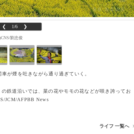
❮
1/6
❯
CNS/劉忠俊
機関車が煙を吐きながら通り過ぎていく。
）の鉄道沿いでは、菜の花やモモの花などが咲き誇ってお
CM/AFPBB News
ライフ 一覧へ