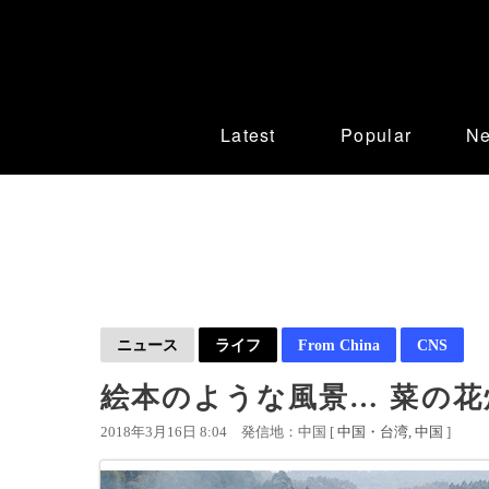
Latest
Popular
N
ニュース
ライフ
From China
CNS
絵本のような風景… 菜の花
2018年3月16日 8:04
発信地：中国 [
中国・台湾
中国
]