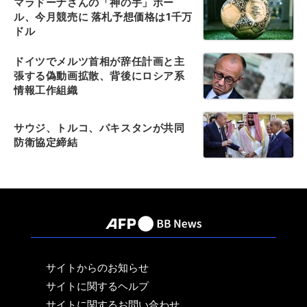
マラドーナさんの「神の手」ボー
ル、今月競売に 落札予想価格は1千万
ドル
ドイツでメルツ首相が辞任計画と主
張する偽動画拡散、背後にロシア系
情報工作組織
サウジ、トルコ、パキスタンが共同
防衛協定締結
サイトからのお知らせ
サイトに関するヘルプ
サイトに関するお問い合わせ