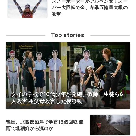
スノーボーダーがアルペン女子スー
パー大回転で金、冬季五輪最大級の
衝撃
Top stories
タイの学校で10代少年が発砲、教師・生徒ら6
人殺害 祖父母殺害した後移動
韓国、北西部沿岸で地雷15個回収 豪
雨で北朝鮮から流出か