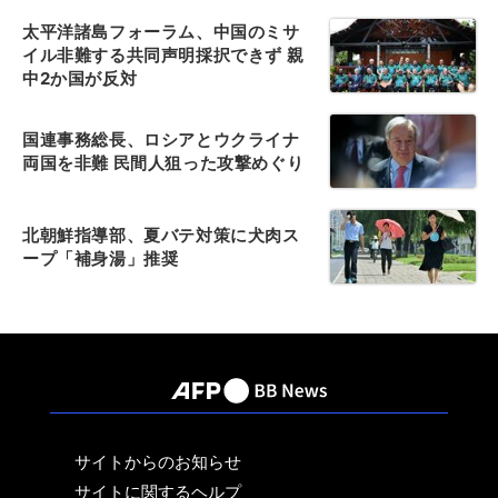
太平洋諸島フォーラム、中国のミサ
イル非難する共同声明採択できず 親
中2か国が反対
国連事務総長、ロシアとウクライナ
両国を非難 民間人狙った攻撃めぐり
北朝鮮指導部、夏バテ対策に犬肉ス
ープ「補身湯」推奨
サイトからのお知らせ
サイトに関するヘルプ