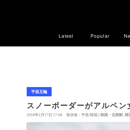
Latest
Popular
N
平昌五輪
スノーボーダーがアルペン
2018年2月17日 17:06
発信地：平昌/韓国 [
韓国・北朝鮮
韓