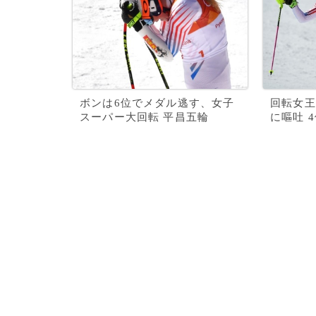
ボンは6位でメダル逃す、女子
回転女王
スーパー大回転 平昌五輪
に嘔吐 