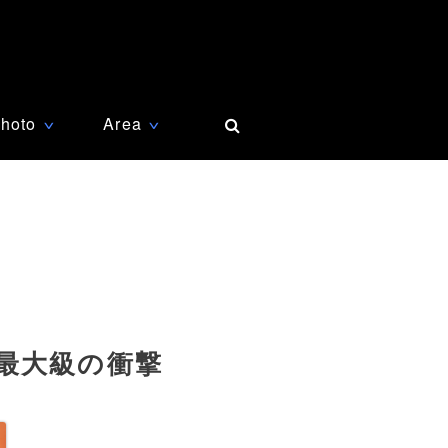
hoto
Area
∨
∨
最大級の衝撃