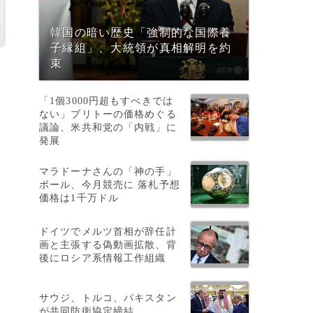
韓国の暗い歴史「強制的な国際養
子縁組」、大統領が真相解明を約
束
「1個3000円超もすべきでは
ない」ブリトーの価格めぐる
議論、米共和党の「内戦」に
発展
マラドーナさんの「神の手」
ボール、今月競売に 落札予想
の
価格は1千万ドル
ドイツでメルツ首相が辞任計
画と主張する偽動画拡散、背
後にロシア系情報工作組織
1
サウジ、トルコ、パキスタン
が共同防衛協定締結