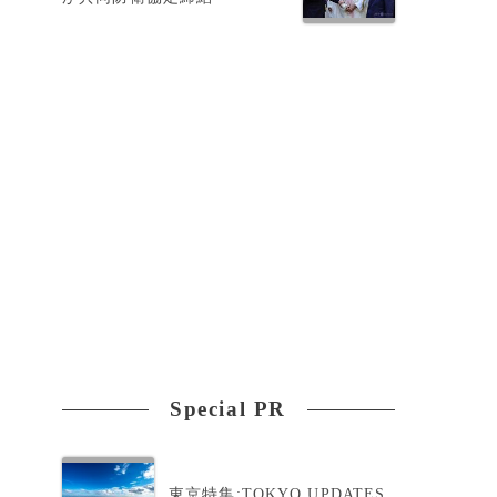
Special PR
東京特集:TOKYO UPDATES