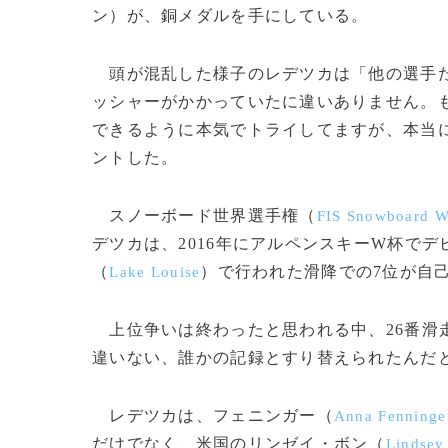
ン）が、銅メダルを手にしている。
頭が混乱した様子のレデツカは「他の選手た
ッシャーがかかっていたに違いありません。
できるように本気でトライしてますが、本当
ントした。
スノーボード世界選手権（
FIS Snowboard W
デツカは、2016年にアルペンスキーW杯で
（
）で行われた滑降での7位が自
Lake Louise
上位争いは終わったと思われる中、26番滑
違いない、誰かの記録とすり替えられたんだ
レデツカは、フェニンガー（
Anna Fenninge
だけでなく、米国のリンゼイ・ボン（
Lindsey