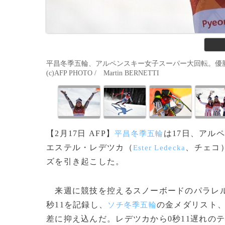
平昌冬季五輪、アルペンスキー女子スーパー大回転。優勝を
(c)AFP PHOTO / Martin BERNETTI
【2月17日 AFP】
は17日、アル
平昌冬季五輪
エステル・レデツカ（
、チェコ
Ester Ledecka
ズを引き起こした。
来週に競技を控えるスノーボードのパラレル
秒11を記録し、
の金メダリスト
ソチ冬季五輪
差に抑え込んだ。レデツカから0秒11遅れの