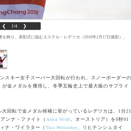
❮
1/4
❯
飾り、表彰式に臨むエステル・レデツカ（2018年2月17日撮影）。
ペンスキー女子スーパー大回転が行われ、スノーボーダー
）が金メダルを獲得し、冬季五輪史上で最大級のサプライ
大回転で金メダル候補に挙がっているレデツカは、1分2
、アンナ・ファイト（
、オーストリア）を0秒01
Anna Veith
ティナ・ワイラター（
、リヒテンシュタイ
Tina Weirather