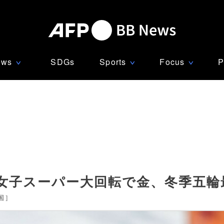
ews
SDGs
Sports
Focus
P
∨
∨
∨
女子スーパー大回転で金、冬季五輪
国
]