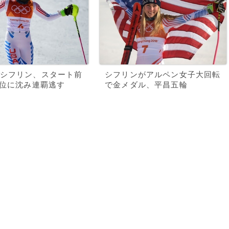
シフリン、スタート前
シフリンがアルペン女子大回転
4位に沈み連覇逃す
で金メダル、平昌五輪