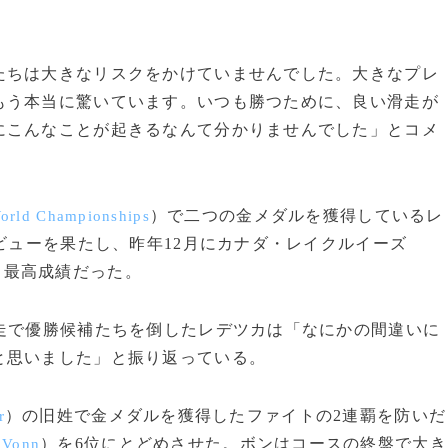
ちは大きなリスクをかけていませんでした。大きなプレ
もう本当に驚いています。いつも勝つために、良い滑走が
にこんなことが起きるなんて分かりませんでした」とコメ
）で二つの金メダルを獲得しているレ
orld Championships
デビューを果たし、昨年12月にカナダ・レイクルイーズ
己最高成績だった。
走で優勝候補たちを倒したレデツカは「なにかの間違いに
と思いました」と振り返っている。
）の旧姓で金メダルを獲得したファイトの2連覇を防いだ
r
）を6位にとどめさせた。ボンはコースの終盤で大き
 Vonn