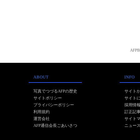
AFP
ABOUT
INFO
写真でつづるAFPの歴史
サイト
サイトポリシー
サイト
プライバシーポリシー
採用情
利用規約
訂正記
運営会社
サイト
AFP通信会長ごあいさつ
ニュー