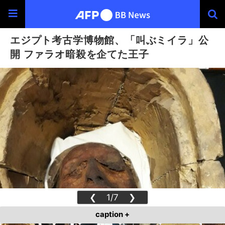
エジプト考古学博物館、「叫ぶミイラ」公
開 ファラオ暗殺を企てた王子
❮
1/7
❯
caption +