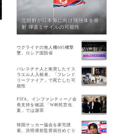
北朝鮮が日本海に向け飛翔体を発
射 弾道ミサイルの可能性
ウクライナの無人機605機撃
墜、ロシア国防省
パレスチナ人と衝突したイス
ラエル人入植者、「フレンド
リーファイア」で死亡した可
能性
た
FIFA、インファンティーノ会
長支持を確認 「W杯民営化
案」では謝罪
韓国サッカー協会を家宅捜
索、洪明甫前監督就任めぐり