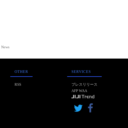
News
OTHER
SERVICES
RSS
プレスリリース
AFP WAA