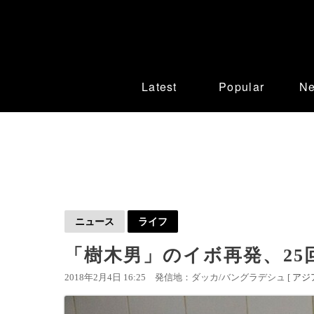
Latest
Popular
N
ニュース
ライフ
「樹木男」のイボ再発、25
2018年2月4日 16:25
発信地：ダッカ/バングラデシュ [
アジ