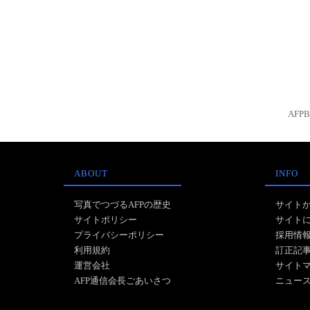
AFP
ABOUT
INFO
写真でつづるAFPの歴史
サイト
サイトポリシー
サイト
プライバシーポリシー
採用情
利用規約
訂正記
運営会社
サイト
AFP通信会長ごあいさつ
ニュー