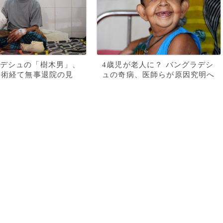
デシュの「樹木男」、
4歳児が老人に？ バングラデシ
手術経て無事退院の見
ュの奇病、医師らが原因究明へ