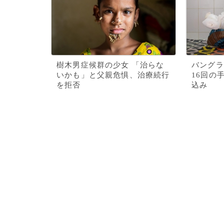
樹木男症候群の少女 「治らな
バングラ
いかも」と父親危惧、治療続行
16回の
を拒否
込み