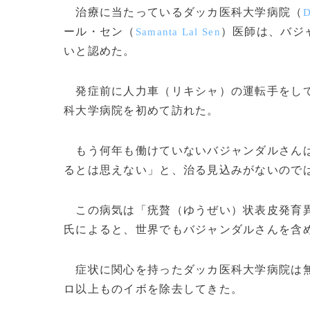
治療に当たっているダッカ医科大学病院（
D
ール・セン（
）医師は、バジ
Samanta Lal Sen
いと認めた。
発症前に人力車（リキシャ）の運転手をしてい
科大学病院を初めて訪れた。
もう何年も働けていないバジャンダルさんは
るとは思えない」と、治る見込みがないので
この病気は「疣贅（ゆうぜい）状表皮発育異
氏によると、世界でもバジャンダルさんを含
症状に関心を持ったダッカ医科大学病院は無
ロ以上ものイボを除去してきた。