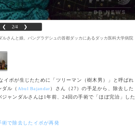
❮
2/4
❯
ダルさんと娘。バングラデシュの首都ダッカにあるダッカ医科大学病院
巨大なイボが生じたために「ツリーマン（樹木男）」と呼ばれ
ンダル（
）さん（27）の手足から、除去した
Abul Bajandar
ジャンダルさんは1年前、24回の手術で「ほぼ完治」し
手術で除去したイボが再発