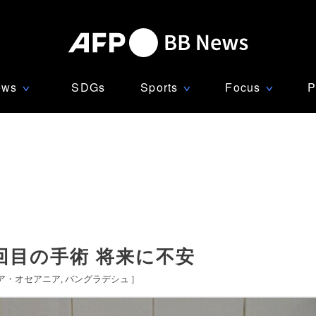
ews
SDGs
Sports
Focus
P
∨
∨
∨
回目の手術 将来に不安
ア・オセアニア
バングラデシュ
]