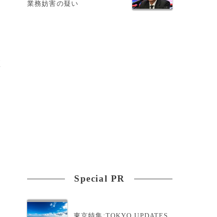
業務妨害の疑い
医
Special PR
キ
東京特集:TOKYO UPDATES