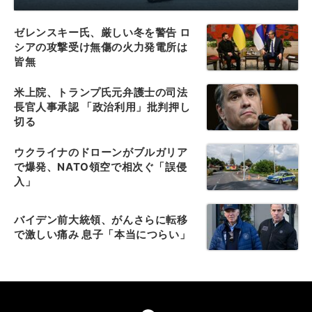
ゼレンスキー氏、厳しい冬を警告 ロ
シアの攻撃受け無傷の火力発電所は
皆無
米上院、トランプ氏元弁護士の司法
長官人事承認 「政治利用」批判押し
切る
ウクライナのドローンがブルガリア
で爆発、NATO領空で相次ぐ「誤侵
入」
バイデン前大統領、がんさらに転移
で激しい痛み 息子「本当につらい」