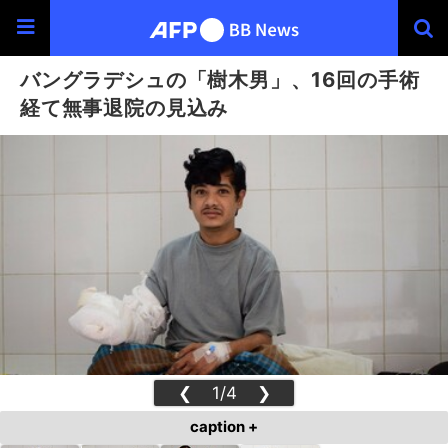
バングラデシュの「樹木男」、16回の手術
経て無事退院の見込み
❮
1/4
❯
caption +