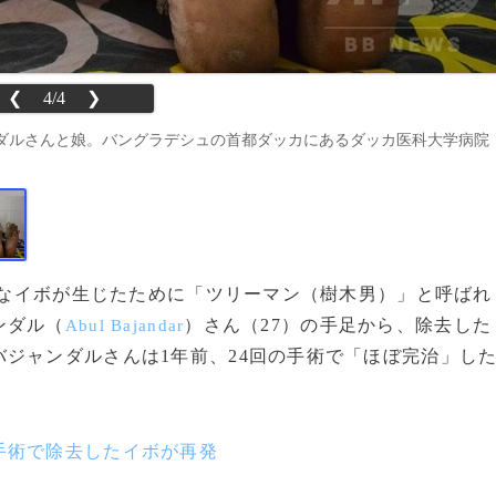
❮
4/4
❯
ダルさんと娘。バングラデシュの首都ダッカにあるダッカ医科大学病院
巨大なイボが生じたために「ツリーマン（樹木男）」と呼ばれ
ンダル（
）さん（27）の手足から、除去した
Abul Bajandar
ジャンダルさんは1年前、24回の手術で「ほぼ完治」し
手術で除去したイボが再発