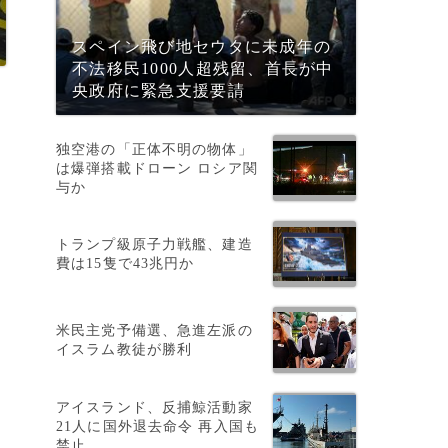
スペイン飛び地セウタに未成年の
不法移民1000人超残留、首長が中
央政府に緊急支援要請
独空港の「正体不明の物体」
は爆弾搭載ドローン ロシア関
与か
トランプ級原子力戦艦、建造
費は15隻で43兆円か
た
米民主党予備選、急進左派の
イスラム教徒が勝利
アイスランド、反捕鯨活動家
21人に国外退去命令 再入国も
禁止