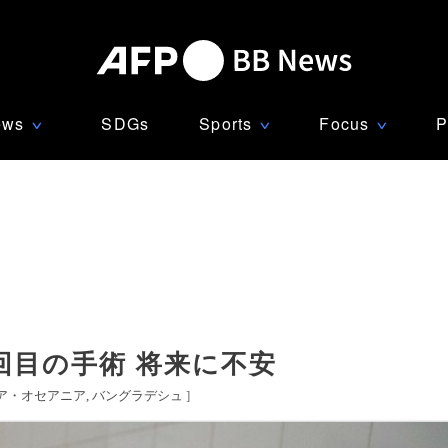
ews
SDGs
Sports
Focus
P
∨
∨
∨
回目の手術 将来に不安
ア・オセアニア
バングラデシュ
]