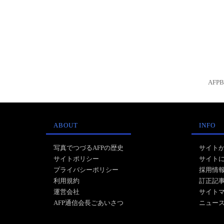
AFP
ABOUT
INFO
写真でつづるAFPの歴史
サイト
サイトポリシー
サイト
プライバシーポリシー
採用情
利用規約
訂正記
運営会社
サイト
AFP通信会長ごあいさつ
ニュー