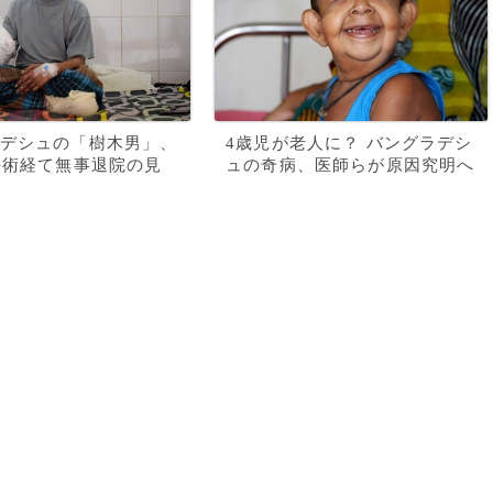
デシュの「樹木男」、
4歳児が老人に？ バングラデシ
手術経て無事退院の見
ュの奇病、医師らが原因究明へ