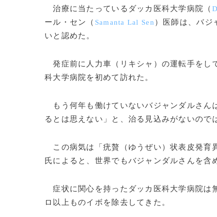
治療に当たっているダッカ医科大学病院（
D
ール・セン（
）医師は、バジ
Samanta Lal Sen
いと認めた。
発症前に人力車（リキシャ）の運転手をしてい
科大学病院を初めて訪れた。
もう何年も働けていないバジャンダルさんは
るとは思えない」と、治る見込みがないので
この病気は「疣贅（ゆうぜい）状表皮発育異
氏によると、世界でもバジャンダルさんを含
症状に関心を持ったダッカ医科大学病院は無
ロ以上ものイボを除去してきた。