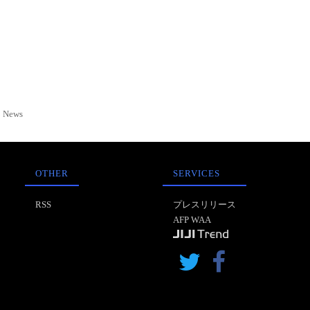
News
OTHER
SERVICES
RSS
プレスリリース
AFP WAA