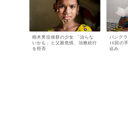
樹木男症候群の少女 「治らな
バングラ
いかも」と父親危惧、治療続行
16回の
を拒否
込み