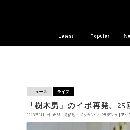
Latest
Popular
N
ニュース
ライフ
「樹木男」のイボ再発、25
2018年2月4日 16:25
発信地：ダッカ/バングラデシュ [
アジ