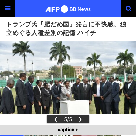
トランプ氏「肥だめ国」発言に不快感、独
立めぐる人種差別の記憶 ハイチ
❮
5/5
❯
caption +