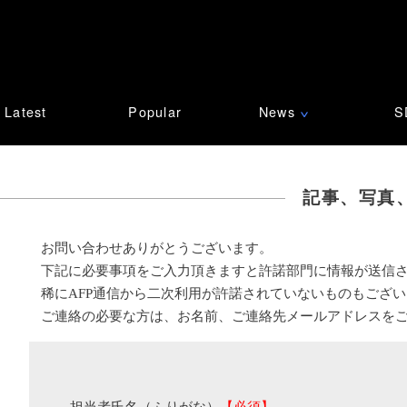
Latest
Popular
News
S
∨
記事、写真
お問い合わせありがとうございます。
下記に必要事項をご入力頂きますと許諾部門に情報が送信
稀にAFP通信から二次利用が許諾されていないものもござ
ご連絡の必要な方は、お名前、ご連絡先メールアドレスを