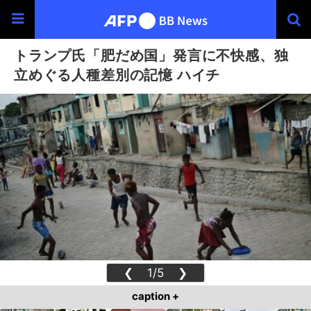
トランプ氏「肥だめ国」発言に不快感、独
立めぐる人種差別の記憶 ハイチ
❮
1/5
❯
caption +