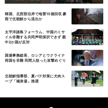
韓国、北西部沿岸で地雷15個回収 豪
雨で北朝鮮から流出か
太平洋諸島フォーラム、中国のミサ
イル非難する共同声明採択できず 親
中2か国が反対
国連事務総長、ロシアとウクライナ
両国を非難 民間人狙った攻撃めぐり
北朝鮮指導部、夏バテ対策に犬肉ス
ープ「補身湯」推奨