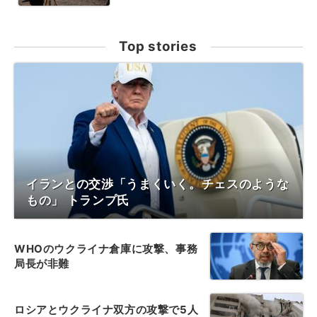
Top stories
イランとの交渉「うまくいく。チェスのような
もの」 トランプ氏
WHOのウクライナ倉庫に攻撃、事務
局長が非難
ロシアとウクライナ双方の攻撃で5人