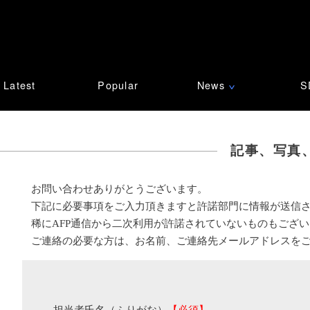
Latest
Popular
News
S
∨
記事、写真
お問い合わせありがとうございます。
下記に必要事項をご入力頂きますと許諾部門に情報が送信
稀にAFP通信から二次利用が許諾されていないものもござ
ご連絡の必要な方は、お名前、ご連絡先メールアドレスを