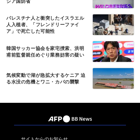
シア国防省
パレスチナ人と衝突したイスラエル
人入植者、「フレンドリーファイ
ア」で死亡した可能性
韓国サッカー協会を家宅捜索、洪明
甫前監督就任めぐり業務妨害の疑い
気候変動で湖が急拡大するケニア 迫
る水没の危機とワニ・カバの襲撃
サイトからのお知らせ