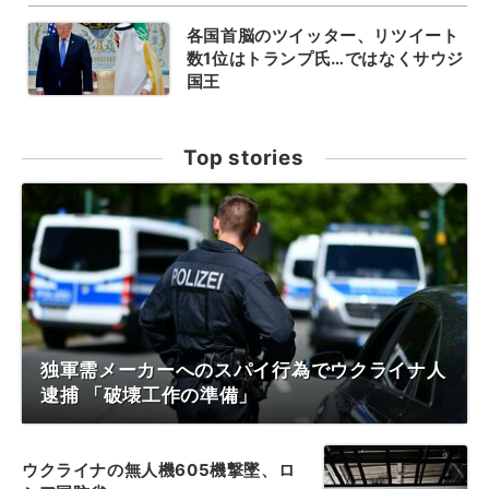
各国首脳のツイッター、リツイート
数1位はトランプ氏…ではなくサウジ
国王
Top stories
独軍需メーカーへのスパイ行為でウクライナ人
逮捕 「破壊工作の準備」
ウクライナの無人機605機撃墜、ロ