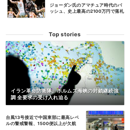
ジョーダン氏のアマチュア時代のバ
ッシュ、史上最高の2100万円で落札
Top stories
イラン革命防衛隊、ホルムズ海峡の封鎖継続強
調 全要求の受け入れ迫る
台風13号接近で中国東部に最高レベ
ルの警戒警報、1500便以上が欠航