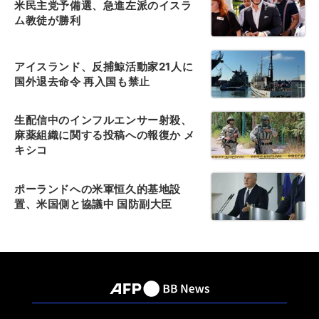
米民主党予備選、急進左派のイスラ
ム教徒が勝利
アイスランド、反捕鯨活動家21人に
国外退去命令 再入国も禁止
生配信中のインフルエンサー射殺、
麻薬組織に関する投稿への報復か メ
キシコ
ポーランドへの米軍恒久的基地設
置、米国側と協議中 国防副大臣