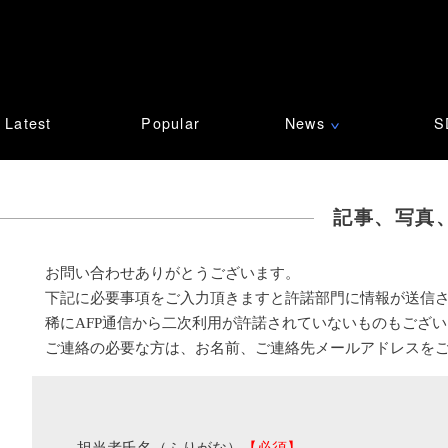
Latest
Popular
News
S
∨
記事、写真
お問い合わせありがとうございます。
下記に必要事項をご入力頂きますと許諾部門に情報が送信
稀にAFP通信から二次利用が許諾されていないものもござ
ご連絡の必要な方は、お名前、ご連絡先メールアドレスを