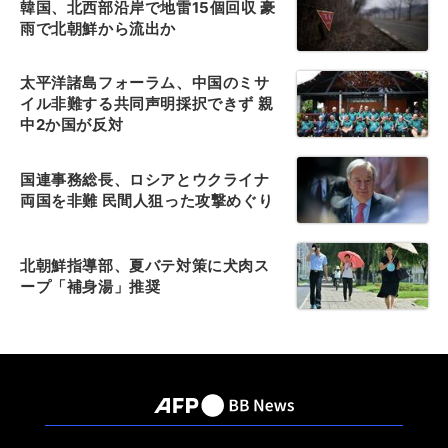
韓国、北西部沿岸で地雷15個回収 豪
雨で北朝鮮から流出か
太平洋諸島フォーラム、中国のミサ
イル非難する共同声明採択できず 親
中2か国が反対
国連事務総長、ロシアとウクライナ
両国を非難 民間人狙った攻撃めぐり
北朝鮮指導部、夏バテ対策に犬肉ス
ープ「補身湯」推奨