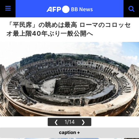
「平民席」の眺めは最高 ローマのコロッセ
オ最上階40年ぶり一般公開へ
❮
1/14
❯
caption +