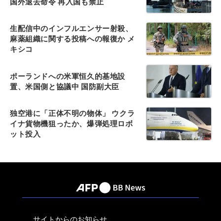
国外退去命令 再入国も禁止
生配信中のインフルエンサー射殺、
麻薬組織に関する投稿への報復か メ
キシコ
ポーランドへの米軍恒久的基地設
置、米国側と協議中 国防副大臣
独空港に「正体不明の物体」 ウクラ
イナ貨物機狙ったか、爆弾処理ロボ
ット投入
サイトからのお知らせ