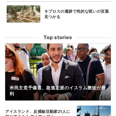
キプロスの遺跡で性的な呪いの言葉
見つかる
Top stories
米民主党予備選、急進左派のイスラム教徒が勝
利
アイスランド、反捕鯨活動家21人に