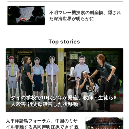
不明マレー機捜索の副産物、隠され
た深海世界が明らかに
Top stories
タイの学校で10代少年が発砲、教師・生徒ら6
人殺害 祖父母殺害した後移動
太平洋諸島フォーラム、中国のミサ
イル非難する共同声明採択できず 親