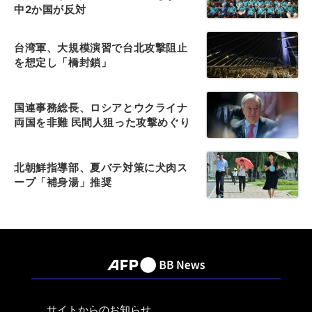
中2か国が反対
台湾軍、大規模演習で台北攻撃阻止
を想定し「橋封鎖」
国連事務総長、ロシアとウクライナ
両国を非難 民間人狙った攻撃めぐり
北朝鮮指導部、夏バテ対策に犬肉ス
ープ「補身湯」推奨
サイトからのお知らせ