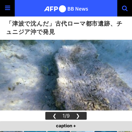
「津波で沈んだ」古代ローマ都市遺跡、チ
ュニジア沖で発見
❮
1/9
❯
caption +