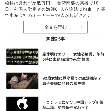
給料は月わずか数万円──台湾南部の高雄で18
日、外国人労働者の漁師81人を違法に拘束した罪
で水産会社のオーナーら19人が起訴された。
全文を読む
>
関連記事
産休明けエリート女性公務員、午前
5時に出勤 職場で死亡 韓国
92歳女性に豚小屋での生活強制？
息子夫婦に非難の嵐 中国
トコジラミにかび…中国アップル製
品工場、劣悪条件変わらず