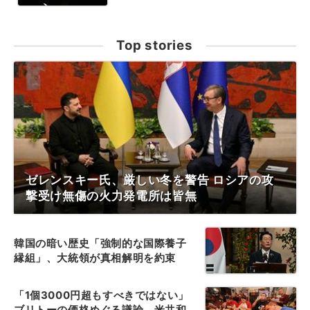
Top stories
ゼレンスキー氏、厳しい冬を警告 ロシアの攻
撃受け無傷の火力発電所は皆無
韓国の暗い歴史「強制的な国際養子
縁組」、大統領が真相解明を約束
「1個3000円超もすべきではない」
ブリトーの価格めぐる議論、米共和