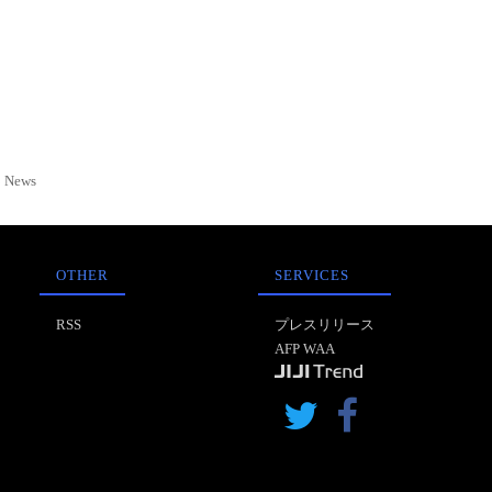
News
OTHER
SERVICES
RSS
プレスリリース
AFP WAA