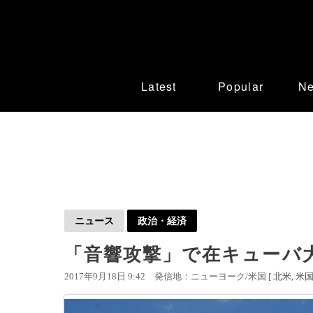
Latest
Popular
N
ニュース
政治・経済
「音響攻撃」で在キューバ
2017年9月18日 9:42
発信地：ニューヨーク/米国 [
北米
米