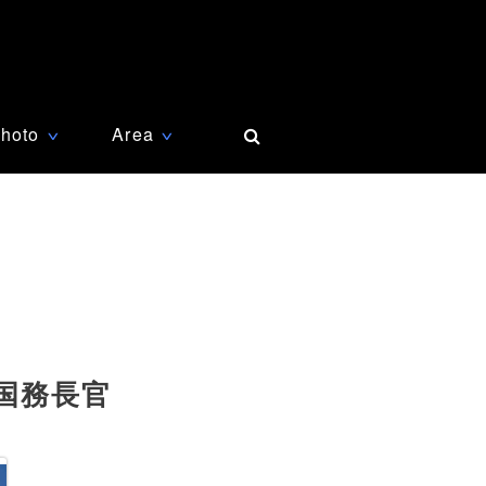
hoto
Area
∨
∨
国務長官