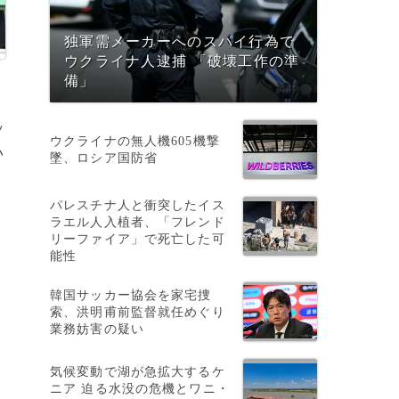
独軍需メーカーへのスパイ行為で
ウクライナ人逮捕 「破壊工作の準
備」
ッ
ウクライナの無人機605機撃
い
墜、ロシア国防省
パレスチナ人と衝突したイス
ラエル人入植者、「フレンド
リーファイア」で死亡した可
能性
韓国サッカー協会を家宅捜
索、洪明甫前監督就任めぐり
業務妨害の疑い
気候変動で湖が急拡大するケ
ニア 迫る水没の危機とワニ・