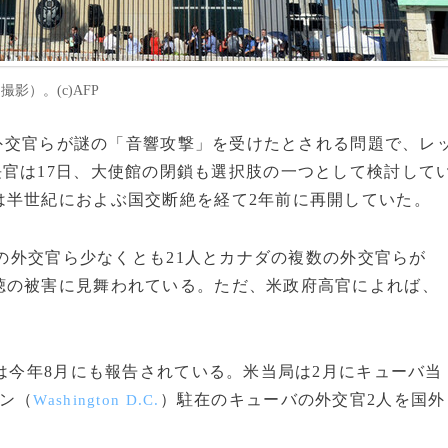
影）。(c)AFP
る米外交官らが謎の「音響攻撃」を受けたとされる問題で、レ
長官は17日、大使館の閉鎖も選択肢の一つとして検討して
は半世紀におよぶ国交断絶を経て2年前に再開していた。
の外交官ら少なくとも21人とカナダの複数の外交官らが
聴の被害に見舞われている。ただ、米政府高官によれば、
は今年8月にも報告されている。米当局は2月にキューバ当
ン（
）駐在のキューバの外交官2人を国外
Washington D.C.