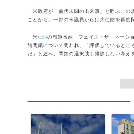
米政府が「前代未聞の出来事」と呼ぶこの攻
ことから、一部の米議員からは大使館を再度
米
の報道番組「フェイス・ザ・ネーシ
CBS
館閉鎖について問われ、「評価しているとこ
だ」と述べ、閉鎖の選択肢も排除しない考えを示した。