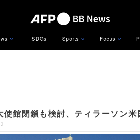
ews
SDGs
Sports
Focus
P
∨
∨
∨
大使館閉鎖も検討、ティラーソン米
国
]