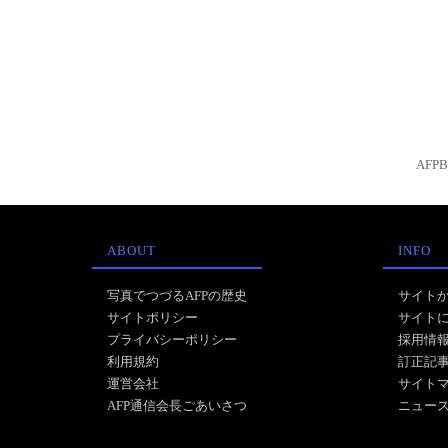
AFP
ABOUT
INFO
写真でつづるAFPの歴史
サイト
サイトポリシー
サイト
プライバシーポリシー
採用情
利用規約
訂正記
運営会社
サイト
AFP通信会長ごあいさつ
ニュー