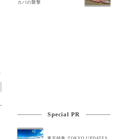
カバの襲撃
使
>
Special PR
東京特集:TOKYO UPDATES