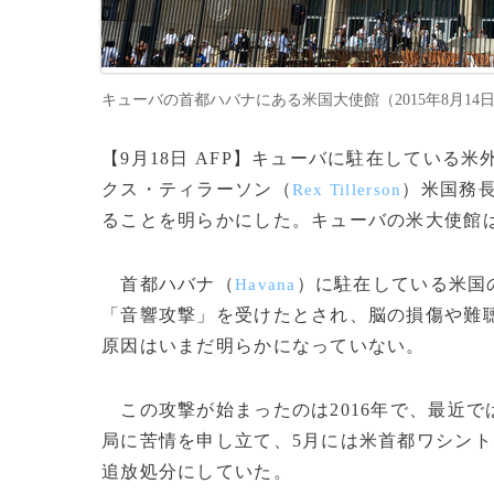
キューバの首都ハバナにある米国大使館（2015年8月14日撮
【9月18日 AFP】キューバに駐在してい
クス・ティラーソン（
）米国務
Rex Tillerson
ることを明らかにした。キューバの米大使館
首都ハバナ（
）に駐在している米国
Havana
「音響攻撃」を受けたとされ、脳の損傷や難
原因はいまだ明らかになっていない。
この攻撃が始まったのは2016年で、最近で
局に苦情を申し立て、5月には米首都ワシント
追放処分にしていた。