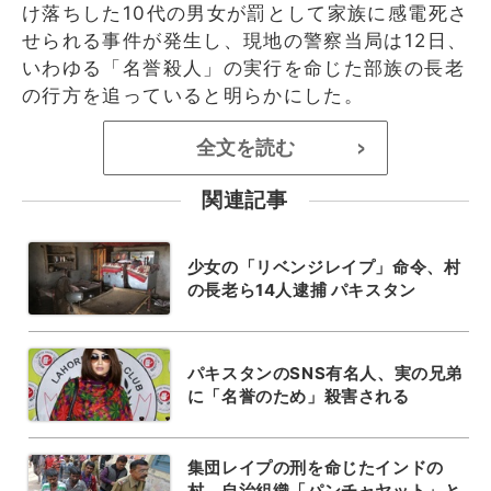
け落ちした10代の男女が罰として家族に感電死さ
せられる事件が発生し、現地の警察当局は12日、
いわゆる「名誉殺人」の実行を命じた部族の長老
の行方を追っていると明らかにした。
全文を読む
>
関連記事
少女の「リベンジレイプ」命令、村
の長老ら14人逮捕 パキスタン
パキスタンのSNS有名人、実の兄弟
に「名誉のため」殺害される
集団レイプの刑を命じたインドの
村、自治組織「パンチャヤット」と