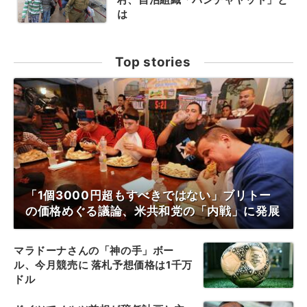
は
Top stories
「1個3000円超もすべきではない」ブリトー
の価格めぐる議論、米共和党の「内戦」に発展
マラドーナさんの「神の手」ボー
ル、今月競売に 落札予想価格は1千万
ドル