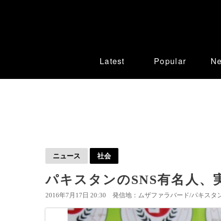
Latest
Popular
N
ニュース
社会
パキスタンのSNS有名人
2016年7月17日 20:30
発信地：ムザファラバード/パキスタン