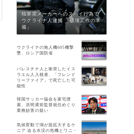
独軍需メーカーへのスパイ行為で
ウクライナ人逮捕 「破壊工作の準
備」
ウクライナの無人機605機撃
墜、ロシア国防省
パレスチナ人と衝突したイス
ラエル人入植者、「フレンド
リーファイア」で死亡した可
能性
韓国サッカー協会を家宅捜
索、洪明甫前監督就任めぐり
業務妨害の疑い
気候変動で湖が急拡大するケ
ニア 迫る水没の危機とワニ・