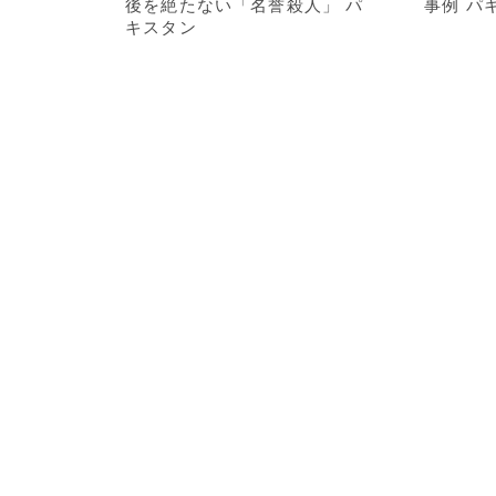
後を絶たない「名誉殺人」 パ
事例 パ
キスタン