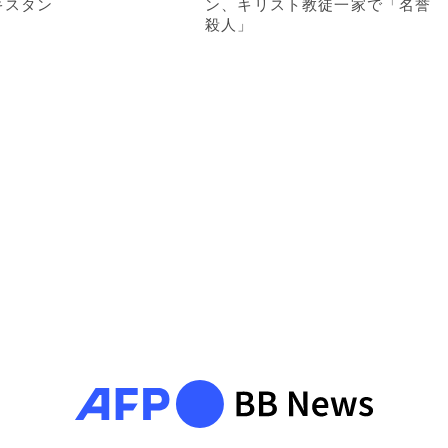
キスタン
ン、キリスト教徒一家で「名誉
殺人」