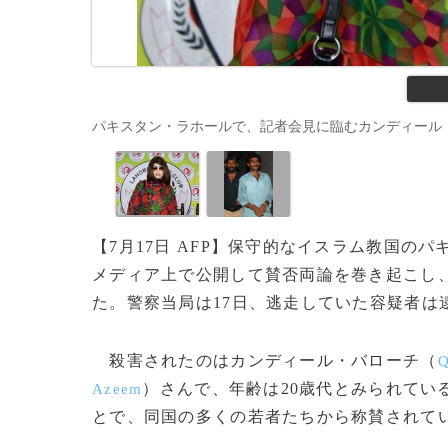
パキスタン・ラホールで、記者会見に臨むカンディール・バロ
【7月17日 AFP】保守的なイスラム教国の
メディア上で公開して賛否両論を巻き起こし
た。警察当局は17日、逃走していた容疑者は
殺害されたのはカンディール・バローチ（
Q
）さんで、年齢は20歳代とみられてい
Azeem
とで、同国の多くの若者たちから称賛されて