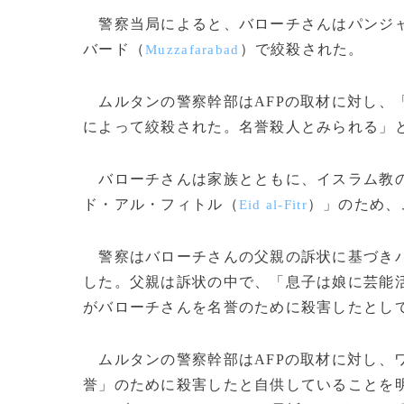
警察当局によると、バローチさんはパンジ
バード（
）で絞殺された。
Muzzafarabad
ムルタンの警察幹部はAFPの取材に対し、
によって絞殺された。名誉殺人とみられる」
バローチさんは家族とともに、イスラム教
ド・アル・フィトル（
）」のため、
Eid al-Fitr
警察はバローチさんの父親の訴状に基づきバ
した。父親は訴状の中で、「息子は娘に芸能
がバローチさんを名誉のために殺害したとし
ムルタンの警察幹部はAFPの取材に対し、ワ
誉」のために殺害したと自供していることを