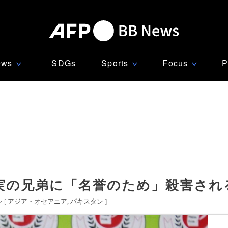
ews
SDGs
Sports
Focus
P
∨
∨
∨
、実の兄弟に「名誉のため」殺害され
 [
アジア・オセアニア
パキスタン
]