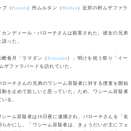
ャブ（
）州ムルタン（
）近郊の村ムザファラ
Punjab
Multan
「カンディール・バローチさんは殺害された。彼女の兄弟
と語った。
の断食月「ラマダン（
）」明けを祝う祭り「イー
Ramadan
ムザファラバードを訪れていた。
ローチさんの兄弟のワシーム容疑者に対する捜査を開始
活動を止めて欲しいと思っていた」ため、ワシーム容疑者
ている。
シーム容疑者は16日夜に逮捕され、バローチさんを「名
明らかにし、「ワシーム容疑者は、きょうだいが主にフェ