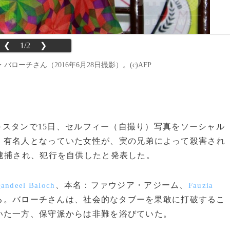
❮
1/2
❯
ーチさん（2016年6月28日撮影）。(c)AFP
パキスタンで15日、セルフィー（自撮り）写真をソーシャル
、有名人となっていた女性が、実の兄弟によって殺害され
逮捕され、犯行を自供したと発表した。
、本名：ファウジア・アジーム、
andeel Baloch
Fauzia
る。バローチさんは、社会的なタブーを果敢に打破するこ
いた一方、保守派からは非難を浴びていた。