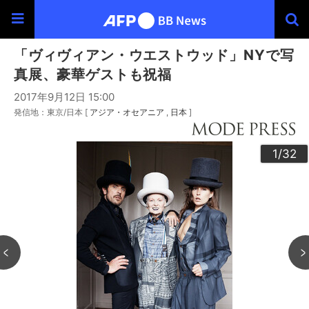
「ヴィヴィアン・ウエストウッド」NYで写
真展、豪華ゲストも祝福
2017年9月12日 15:00
発信地：東京/日本 [
アジア・オセアニア
日本
]
30
20
23
24
26
29
32
22
25
27
28
10
13
14
16
19
31
12
15
17
18
21
11
3
4
6
9
2
5
7
8
1
/32
/32
/32
/32
/32
/32
/32
/32
/32
/32
/32
/32
/32
/32
/32
/32
/32
/32
/32
/32
/32
/32
/32
/32
/32
/32
/32
/32
/32
/32
/32
/32