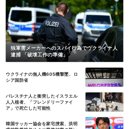
独軍需メーカーへのスパイ行為でウクライナ人
逮捕 「破壊工作の準備」
ウクライナの無人機605機撃墜、ロ
シア国防省
パレスチナ人と衝突したイスラエル
人入植者、「フレンドリーファイ
ア」で死亡した可能性
韓国サッカー協会を家宅捜索、洪明