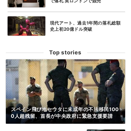
で落札 英ロンドンで競売
現代アート、過去1年間の落札総額
史上初20億ドル突破
Top stories
スペイン飛び地セウタに未成年の不法移民100
0人超残留、首長が中央政府に緊急支援要請