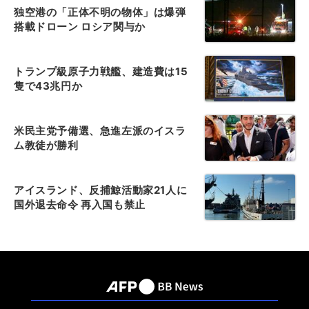
独空港の「正体不明の物体」は爆弾
搭載ドローン ロシア関与か
トランプ級原子力戦艦、建造費は15
隻で43兆円か
米民主党予備選、急進左派のイスラ
ム教徒が勝利
アイスランド、反捕鯨活動家21人に
国外退去命令 再入国も禁止