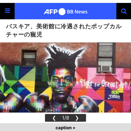
バスキア、美術館に冷遇されたポップカル
チャーの寵児
❮
1/8
❯
caption +