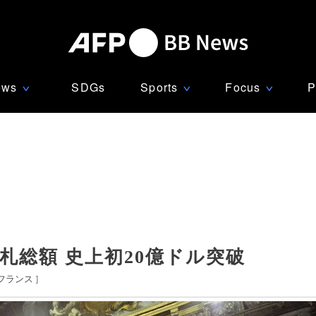
ews
SDGs
Sports
Focus
P
∨
∨
∨
札総額 史上初20億ドル突破
フランス
]