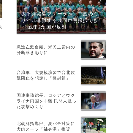
太平洋諸島フォーラム、中国のミ
サイル非難する共同声明採択でき
代
ず 親中2か国が反対
急進左派台頭、米民主党内の
分断浮き彫りに
台湾軍、大規模演習で台北攻
撃阻止を想定し「橋封鎖」
国連事務総長、ロシアとウク
ライナ両国を非難 民間人狙っ
た攻撃めぐり
北朝鮮指導部、夏バテ対策に
犬肉スープ「補身湯」推奨