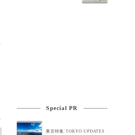
札
Special PR
>
東京特集:TOKYO UPDATES