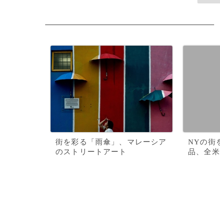
街を彩る「雨傘」、マレーシア
NYの街
のストリートアート
品、全米