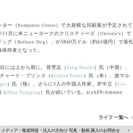
ンター（
）で大規模な回顧展が予定されて
Pompidou Centre
年11月に米ニューヨークのクリスティーズ（
）で
Christie's
ドッグ（
）」が5840万ドル（約63億円）で落
Balloon Dog
録保持者となった。
0位には上から順に、曾梵志（
）氏（中国）、
Zeng Fanzhi
チャード・プリンス（
）氏（米）、故マル
Richard Prince
）氏（独）、さらに3人の中国人作家、罗中立（
ger
Luo
剛（
）氏が続いている。(c)AFP/Antoine
Zhan Xiaogang
ライフ 一覧へ
メディア・報道関係・法人の方向け 写真・動画 購入のお問合せ
>