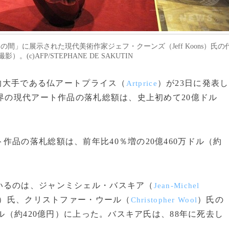
ヘラクレスの間」に展示された現代美術作家ジェフ・クーンズ（Jeff Koons）氏の
）。(c)AFP/STEPHANE DE SAKUTIN
界的大手である仏アートプライス（
）が23日に発表し
Artprice
世界の現代アート作品の落札総額は、史上初めて20億ドル
品の落札総額は、前年比40％増の20億460万ドル（約
るのは、ジャンミシェル・バスキア（
Jean-Michel
）氏、クリストファー・ウール（
）氏の
Christopher Wool
ドル（約420億円）に上った。バスキア氏は、88年に死去し