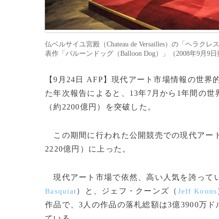
仏ベルサイユ宮殿（Chateau de Versailles）の「
表作「バルーンドッグ（Balloon Dog）」（2008年9月9日撮影
【9月24日 AFP】現代アート市場情報の世
た年次報告によると、13年7月から1年間の
（約2200億円）を突破した。
この期間に行われた公開競売での現代アート作
2220億円）に上った。
現代アート市場で依然、高い人気を誇ってい
）と、ジェフ・クーンズ（
Basquiat
Jeff Koons
作品で、3人の作品の落札総額は3億3900万
ている。