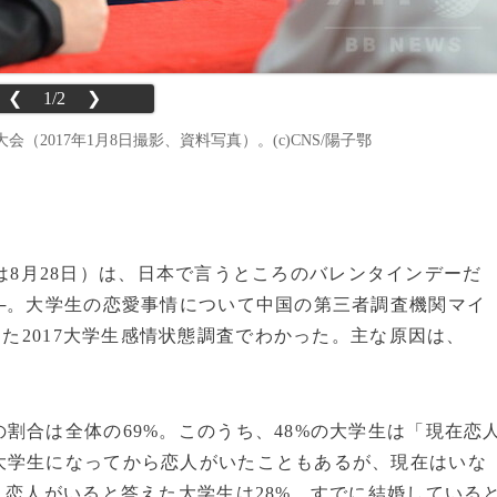
❮
1/2
❯
2017年1月8日撮影、資料写真）。(c)CNS/陽子鄂
7年は8月28日）は、日本で言うところのバレンタインデーだ
─。大学生の恋愛事情について中国の第三者調査機関マイ
した2017大学生感情状態調査でわかった。主な原因は、
合は全体の69%。このうち、48%の大学生は「現在恋
大学生になってから恋人がいたこともあるが、現在はいな
、恋人がいると答えた大学生は28%、すでに結婚している