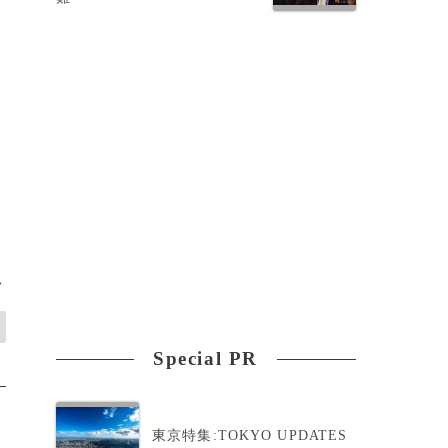
。
>
Special PR
東京特集:TOKYO UPDATES