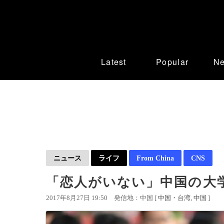
Latest
Popular
N
ニュース
ライフ
From China
CNS
「恋人がいない」中国の大
2017年8月27日 19:50
発信地：中国 [
中国・台湾
中国
]