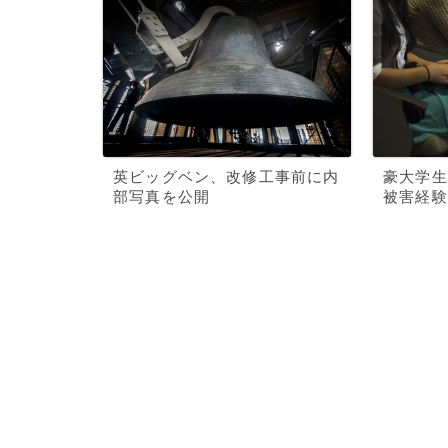
英ビッグベン、改修工事前に内
豪大学生
部写真を公開
被害経験