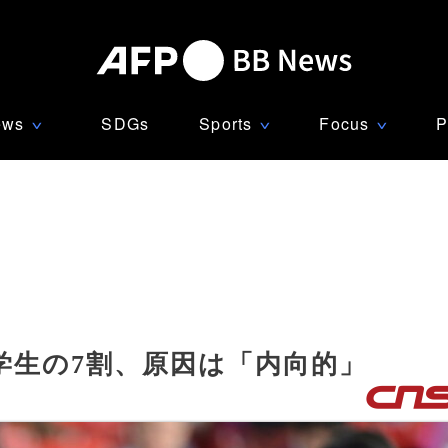
ews
SDGs
Sports
Focus
P
∨
∨
∨
学生の7割、原因は「内向的」