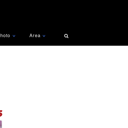
hoto
Area
∨
∨