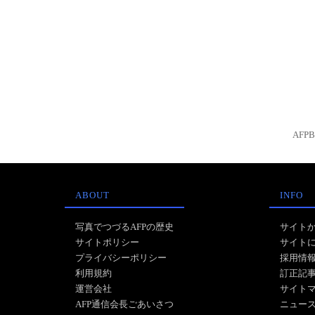
AFP
ABOUT
INFO
写真でつづるAFPの歴史
サイト
サイトポリシー
サイト
プライバシーポリシー
採用情
利用規約
訂正記
運営会社
サイト
AFP通信会長ごあいさつ
ニュー