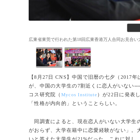
広東省東莞で行われた第18回広東香港万人合同お見合い大会（
【8月27日 CNS】中国で旧暦の七夕（201
が、中国の大学生の7割近くに恋人がいない─
コス研究院（
）が22日に発表
Mycos Institute
「性格が内向的」ということらしい。
同調査によると、現在恋人がいない大学生の割
がおらず、大学在籍中に恋愛経験がない」。
いと答えた大学生が21%だった。これに対し