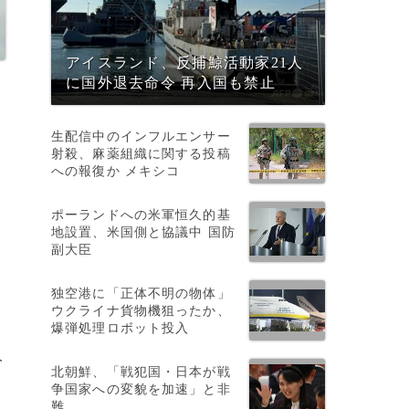
アイスランド、反捕鯨活動家21人
に国外退去命令 再入国も禁止
生配信中のインフルエンサー
射殺、麻薬組織に関する投稿
への報復か メキシコ
ポーランドへの米軍恒久的基
地設置、米国側と協議中 国防
副大臣
独空港に「正体不明の物体」
ウクライナ貨物機狙ったか、
爆弾処理ロボット投入
人
北朝鮮、「戦犯国・日本が戦
争国家への変貌を加速」と非
と
難