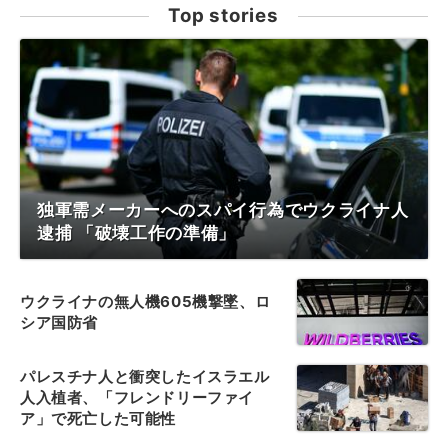
Top stories
独軍需メーカーへのスパイ行為でウクライナ人
逮捕 「破壊工作の準備」
ウクライナの無人機605機撃墜、ロ
シア国防省
パレスチナ人と衝突したイスラエル
人入植者、「フレンドリーファイ
ア」で死亡した可能性