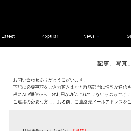
Latest
Popular
News
S
∨
記事、写真
お問い合わせありがとうございます。
下記に必要事項をご入力頂きますと許諾部門に情報が送信
稀にAFP通信から二次利用が許諾されていないものもござ
ご連絡の必要な方は、お名前、ご連絡先メールアドレスを