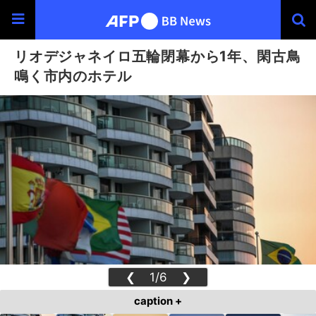
リオデジャネイロ五輪閉幕から1年、閑古鳥
鳴く市内のホテル
❮
1/6
❯
caption +