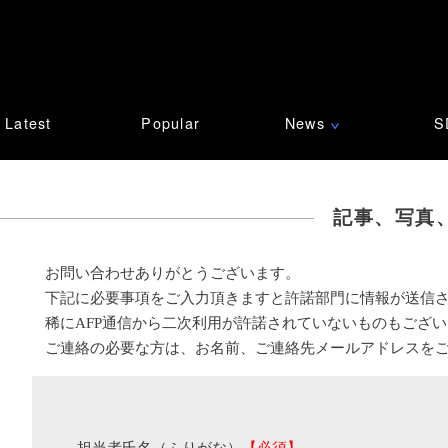
Latest
Popular
News
S
∨
記事、写真
お問い合わせありがとうございます。
下記に必要事項をご入力頂きますと許諾部門に情報が送信
稀にAFP通信から二次利用が許諾されていないものもござ
ご連絡の必要な方は、お名前、ご連絡先メールアドレスを