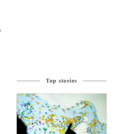
る
Top stories
究