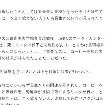
析したものとしては過去最大規模となった今回の研究で
ーヒーを全く飲まない人よりも長生きの傾向が見られたと
大公衆衛生大学院客員准教授、IARCのマーク・ガンタ
は、死亡リスクの低下と関連性があり、とりわけ循環器系
明らかになった」とし、「重要なのは、コーヒーを飲む習
様の結果が得られたことだ」と述べた。
的背景を持つ18万人以上を対象に調査が行われた。
無にかかわらず長生きとの関連が示された。コーヒーを
、呼吸器疾患、腎臓病が原因で死亡するリスクが低いこと
杯飲む人は、全く飲まない人と比較して死亡リスクが12％
8％減だった。