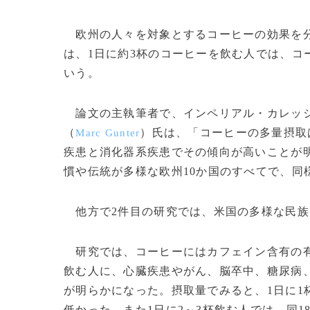
欧州の人々を対象とするコーヒーの効果を分
は、1日に約3杯のコーヒーを飲む人では、コ
いう。
論文の主執筆者で、インペリアル・カレッジ
（
）氏は、「コーヒーの多量摂取
Marc Gunter
疾患と消化器系疾患でその傾向が高いことが
慣や伝統が多様な欧州10か国のすべてで、同
他方で2件目の研究では、米国の多様な民族
研究では、コーヒーにはカフェイン含有の有
飲む人に、心臓疾患やがん、脳卒中、糖尿病
が明らかになった。摂取量でみると、1日に1
低かった。また1日に2～3杯飲む人では、同1