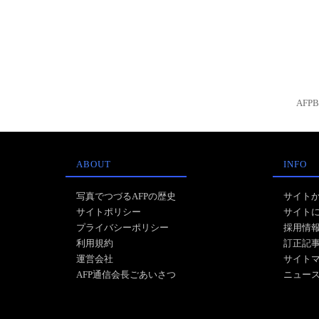
AFP
ABOUT
INFO
写真でつづるAFPの歴史
サイト
サイトポリシー
サイト
プライバシーポリシー
採用情
利用規約
訂正記
運営会社
サイト
AFP通信会長ごあいさつ
ニュー