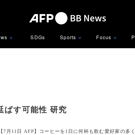
ews
SDGs
Sports
Focus
P
∨
∨
∨
延ばす可能性 研究
【7月11日 AFP】コーヒーを1日に何杯も飲む愛好家の多