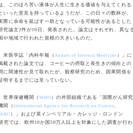
は、このほろ苦い液体が人生に生きる価値を与えてくれる
といった意見を持っているようだが、この日々の数杯が、
実際に余命を延ばす一助となっている可能性があるとした
研究論文2件が10日、発表された。論文はそれぞれ、異な
国や地域で行われた規模の大きいものだ。
米医学誌「内科年報（
）」に
Annals of Internal Medicine
掲載された論文では、コーヒーの摂取と長生きの傾向との
間に関連性が見て取れたが、観察研究のため、因果関係を
証明するまでには至っていない。
世界保健機関（
）の外部組織である「国際がん研
WHO
機関（
、
International Agency for Research on Cancer
）」および英インペリアル・カレッジ・ロンドン
IARC
研究では、欧州10か国50万人以上を対象にした調査が行わ