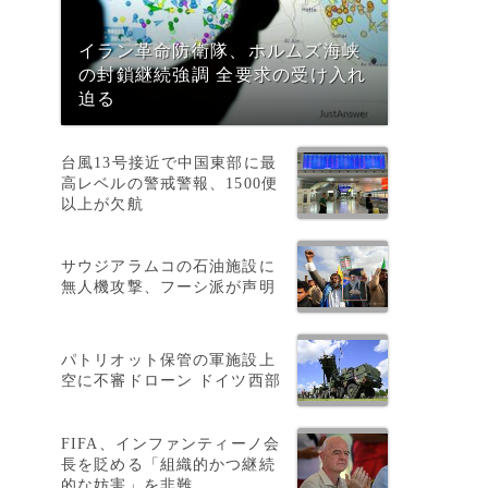
イラン革命防衛隊、ホルムズ海峡
の封鎖継続強調 全要求の受け入れ
迫る
台風13号接近で中国東部に最
ー
高レベルの警戒警報、1500便
以上が欠航
サウジアラムコの石油施設に
無人機攻撃、フーシ派が声明
パトリオット保管の軍施設上
空に不審ドローン ドイツ西部
FIFA、インファンティーノ会
長を貶める「組織的かつ継続
的な妨害」を非難