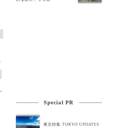
>
Special PR
東京特集:TOKYO UPDATES